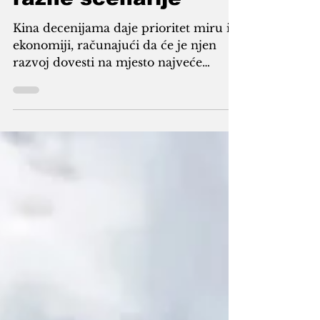
da je spreman za
razne scenarije
Kina decenijama daje prioritet miru i
ekonomiji, računajući da će je njen
razvoj dovesti na mjesto najveće
svjetske sile. Ova godina za Kinu na
tom planu je loša, jer je rat došao na
njene granice.