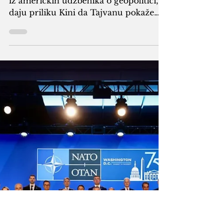
Washingtona
"Prenapregnutost" i "prezauzetost", kao
iz američkih udžbenika o geopolitici,
daju priliku Kini da Tajvanu pokaže
snagu