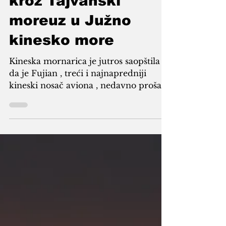
kroz Tajvanski
moreuz u Južno
kinesko more
Kineska mornarica je jutros saopštila
da je Fujian , treći i najnapredniji
kineski nosač aviona , nedavno prošao
kroz Tajvanski moreuz i ušao u Južno
kinesko more u sklopu probe plovnih
puteva, javio je Reuters. Foto: Zastava
Kine Nosač aviona, prvi put
predstavljen 2022. godine, započeo je
probne plovidbe prošle godine i još
nije formalno ušao u službu. „Treći
nosač aviona naše zemlje, Fujian,
nedavno je prošao kroz Tajvanski
moreuz na putu do relevantnih voda u