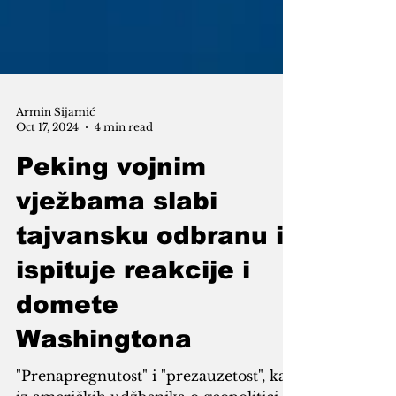
Armin Sijamić
Oct 17, 2024
4 min read
Peking vojnim
vježbama slabi
tajvansku odbranu i
ispituje reakcije i
domete