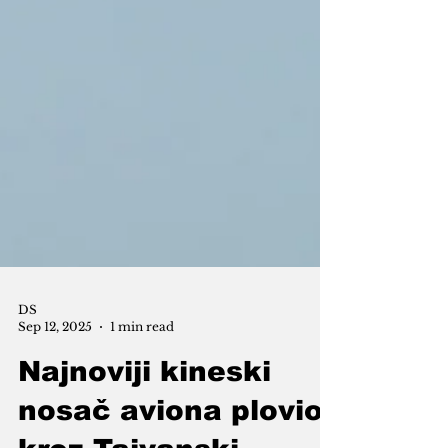
DS
Sep 12, 2025
1 min read
Najnoviji kineski
nosač aviona plovio