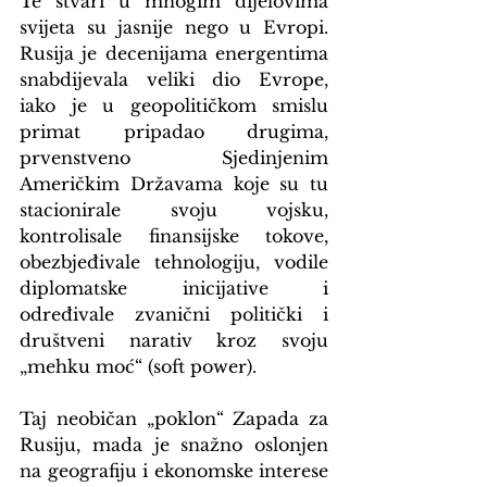
Te stvari u mnogim dijelovima 
svijeta su jasnije nego u Evropi. 
Rusija je decenijama energentima 
snabdijevala veliki dio Evrope, 
iako je u geopolitičkom smislu 
primat pripadao drugima, 
prvenstveno Sjedinjenim 
Američkim Državama koje su tu 
stacionirale svoju vojsku, 
kontrolisale finansijske tokove, 
obezbjeđivale tehnologiju, vodile 
diplomatske inicijative i 
određivale zvanični politički i 
društveni narativ kroz svoju 
„mehku moć“ (soft power).
Taj neobičan „poklon“ Zapada za 
Rusiju, mada je snažno oslonjen 
na geografiju i ekonomske interese 