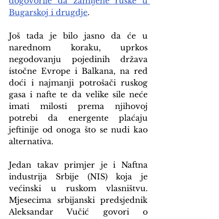
dogovorile da zamijene ruske u 
Bugarskoj i drugdje
.
Još tada je bilo jasno da će u 
narednom koraku, uprkos 
negodovanju pojedinih država 
istočne Evrope i Balkana, na red 
doći i najmanji potrošači ruskog 
gasa i nafte te da velike sile neće 
imati milosti prema njihovoj 
potrebi da energente plaćaju 
jeftinije od onoga što se nudi kao 
alternativa.
Jedan takav primjer je i Naftna 
industrija Srbije (NIS) koja je 
većinski u ruskom vlasništvu. 
Mjesecima srbijanski predsjednik 
Aleksandar Vučić govori o 