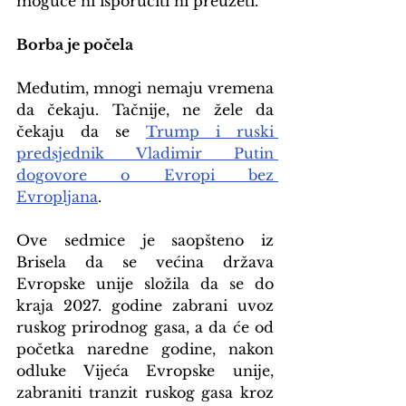
moguće ni isporučiti ni preuzeti.
Borba je počela
Međutim, mnogi nemaju vremena 
da čekaju. Tačnije, ne žele da 
čekaju da se 
Trump i ruski 
predsjednik Vladimir Putin 
dogovore o Evropi bez 
Evropljana
.
Ove sedmice je saopšteno iz 
Brisela da se većina država 
Evropske unije složila da se do 
kraja 2027. godine zabrani uvoz 
ruskog prirodnog gasa, a da će od 
početka naredne godine, nakon 
odluke Vijeća Evropske unije, 
zabraniti tranzit ruskog gasa kroz 