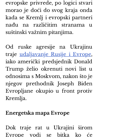
evropske privrede, po logici stvari 
morao je doći do svog kraja onda 
kada se Kremlj i evropski partneri 
nađu na različitim stranama u 
suštinski važnim pitanjima.
Od ruske agresije na Ukrajinu 
traje 
udaljavanje Rusije i Evrope
, 
iako američki predsjednik Donald 
Trump želio okrenuti novi list u 
odnosima s Moskvom, nakon što je 
njegov prethodnik Joseph Biden 
Evropljane okupio u front protiv 
Kremlja.
Energetska mapa Evrope
Dok traje rat u Ukrajini širom 
Evrope vodi se bitka ko će 