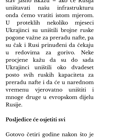
stav jasno iskažu – ako će Rusija 
uništavati našu infrastrukturu 
onda ćemo vratiti istom mjerom. 
U proteklih nekoliko mjeseci 
Ukrajinci su uništili brojne ruske 
pogone važne za preradu nafte, pa 
su čak i Rusi prinuđeni da čekaju 
u redovima za gorivo. Neke 
procjene kažu da su do sada 
Ukrajinci uništili oko dvadeset 
posto svih ruskih kapaciteta za 
preradu nafte i da će u narednom 
vremenu vjerovatno uništiti i 
mnoge druge u evropskom dijelu 
Rusije.
Posljedice će osjetiti svi
Gotovo četiri godine nakon što je 