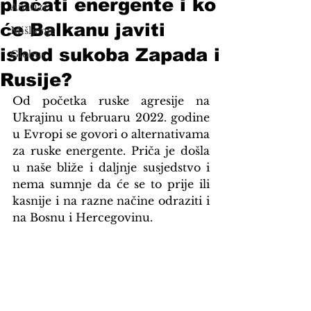
plaćati energente i ko
Analize
će Balkanu javiti
Mišljenje
ishod sukoba Zapada i
Globus
Rusije?
Od početka ruske agresije na 
Ukrajinu u februaru 2022. godine 
u Evropi se govori o alternativama 
za ruske energente. Priča je došla 
u naše bliže i daljnje susjedstvo i 
nema sumnje da će se to prije ili 
kasnije i na razne načine odraziti i 
na Bosnu i Hercegovinu.