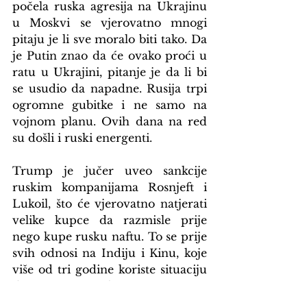
počela ruska agresija na Ukrajinu 
u Moskvi se vjerovatno mnogi 
pitaju je li sve moralo biti tako. Da 
je Putin znao da će ovako proći u 
ratu u Ukrajini, pitanje je da li bi 
se usudio da napadne. Rusija trpi 
ogromne gubitke i ne samo na 
vojnom planu. Ovih dana na red 
su došli i ruski energenti.
Trump je jučer uveo sankcije 
ruskim kompanijama Rosnjeft i 
Lukoil, što će vjerovatno natjerati 
velike kupce da razmisle prije 
nego kupe rusku naftu. To se prije 
svih odnosi na Indiju i Kinu, koje 
više od tri godine koriste situaciju 
da je evropsko tržište sve 
zatvorenije za ruske energente i 