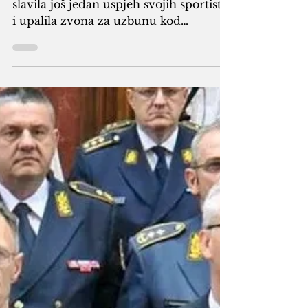
Hrvatska je u ponedjeljak u Zagrebu
slavila još jedan uspjeh svojih sportista
i upalila zvona za uzbunu kod
antifašista, a Srbija već neko vrijeme
nema veće studentske proteste ni
opoziciju. Foto: Ilustracija Ove
sedmice uspavana politička javnost u
Hrvatskoj je nakon duže vremena
uzdrmana, što je bilo očekivano.
Osvojeno treće mjesto na Evropskom
prvenstvu u rukometu značilo je
organizaciju dočeka u Zagrebu za
reprezentativce i shodno tome, po želji
osvajača medalja, nastup