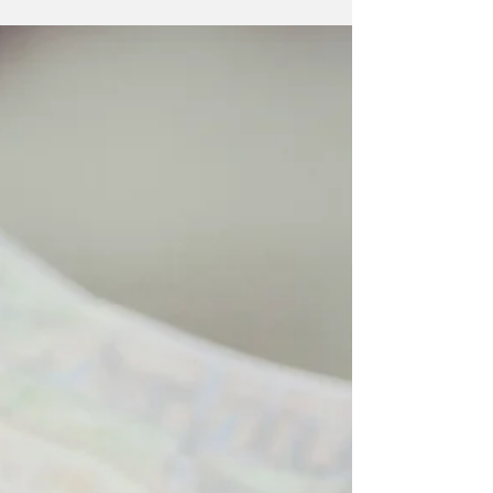
takozvanom „Zapadnom Balkanu“, ili
poimenice u Albaniji, Bosni i
Hercegovini, Crnoj Gori, Kosovu,
Sjevernoj Makedoniji i Srbiji. Foto:
Mapa Evrope i Evropske unije Izvještaj
je došao u vremenu promjene
američke i evropske politike prema
svijetu, ali i između njih samih, i dok se
još uvijek ne zna ishod rata u Ukrajini i
Iranu. Također, po