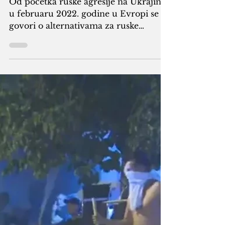
plaćati energente i
ko će Balkanu javiti
ishod sukoba
Zapada i Rusije?
Od početka ruske agresije na Ukrajinu
u februaru 2022. godine u Evropi se
govori o alternativama za ruske
energente. Priča je došla u naše bliže i
daljnje susjedstvo i nema sumnje da će
se to prije ili kasnije i na razne načine
odraziti i na Bosnu i Hercegovinu.
Foto: Ruski gasovodi u Evropi Kada se
za neku silu kaže da geopolitički
kontroliše određeni dio svijeta misli se
i na kontrolu energetskih resursa, na
vlasništvo na energetskom