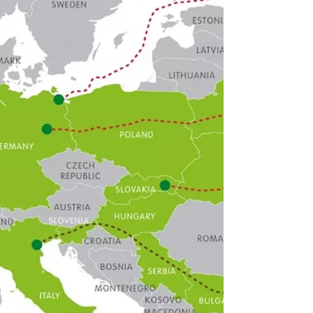
koji tamo vladaju od kraja osamdesetih
godina prošlog stoljeća.