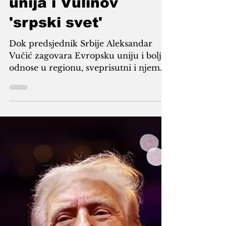
beogradske politike:
Vučićeva Evropska
unija i Vulinov
'srpski svet'
Dok predsjednik Srbije Aleksandar
Vučić zagovara Evropsku uniju i bolje
odnose u regionu, sveprisutni i njemu
bliski Aleksandar Vulin zagovara
„srpski svet“ i kraj evropskog puta. Sve
to pred očima Zapada.