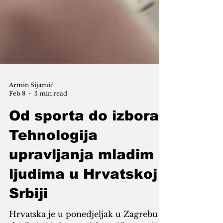
Armin Sijamić
Feb 8
5 min read
Od sporta do izbora:
Tehnologija
upravljanja mladim
ljudima u Hrvatskoj i
Srbiji