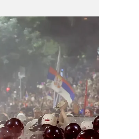
Od svog povratka u Bijelu kuću u
januaru ove godine, Donald Trump
daje primat sili i ne obazire se na bilo
kakve kritike i dobronamjerne apele.
Vođen idejom da je upravu samo zato
što je jači, Trump razara ono što je
zvanični Washington gradio
decenijama. Foto: Donald Trump Od
ulaska Donalda Trumpa u politiku
mnogi su govorili da se Sjedinjene
Američke Države „vraćaju“ i da
najveća svjetska sila postaje onakva
kakvom su je milijarde ljudi
decenijama doživljavale – mjesto slob