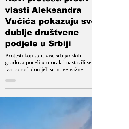
Armin Sijamić
Aug 15, 2025
4 min read
Novi protesti protiv
vlasti Aleksandra
Vučića pokazuju sve
dublje društvene
podjele u Srbiji
Protesti koji su u više srbijanskih
gradova počeli u utorak i nastavili se
iza ponoći donijeli su nove važne