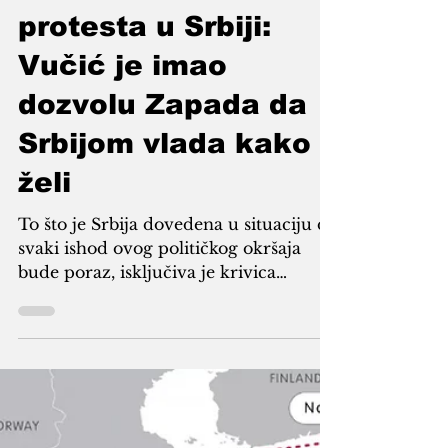
Armin Sijamić
Nov 6, 2025
5 min read
Godina masovnih
protesta u Srbiji:
Vučić je imao
dozvolu Zapada da
Srbijom vlada kako
želi
To što je Srbija dovedena u situaciju da
svaki ishod ovog političkog okršaja
bude poraz, isključiva je krivica
zvaničnog Beograda, odnosno onih