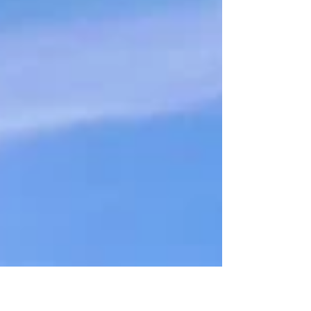
svijeta koji imaju ili žele imati snažne
ekonomske veze s Kinom i Rusijom.
Foto: Mapa Sjeverne, Srednje i Južne
Amerike Za šesnaest mjeseci svog
drugog mandata u Bijeloj kući lista
njegovih neprijatelja po ovom osnovu
bila je neobično duga, ali još uvijek nije
konačna. Štaviše, lista je sve duža i
obuhvata i bivše ljevičarske zvaničnike,
šaljući im poruku da zvanični Washi