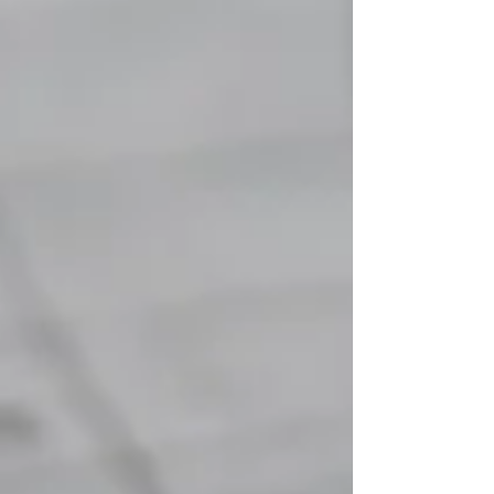
koja se nalazi sjeverno od glavnog
grada Caracasa, ali i sam glavni grad.
Zemljotresi magnitude 7,2 i 7,5 po
Richteru izazvali su tešku tragediju –
zaključno s jučerašnjim danom 1.943
mrtvih