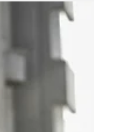
južnoameričkoj državi ništa bitno ne
dešava i da sve ide svojim tokom. Foto:
Ilustracija U kratkom vremenu
Venecuela je više puta bila udarna
vijest na stranicama mnogih medija i
to ne samo zbog toga što tokom ljeta
nema važnih vijesti i neke teme
postaju „važnije“ nego obično. Prvo je
Trump neodređen