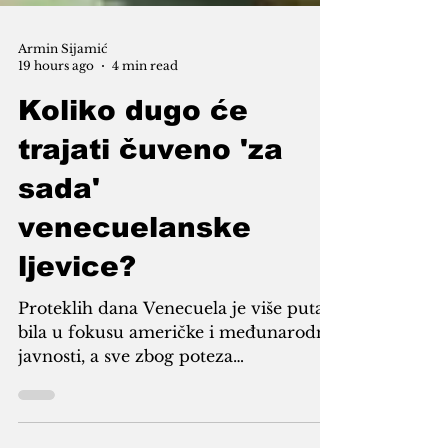
Armin Sijamić
19 hours ago
4 min read
Koliko dugo će
trajati čuveno 'za
sada'
venecuelanske
ljevice?
Proteklih dana Venecuela je više puta
bila u fokusu američke i međunarodne
javnosti, a sve zbog poteza
administracije američkog predsjednika
Donalda Trumpa, iako se čini da se u