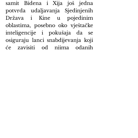
samit Bidena i Xija još jedna 
potvrda udaljavanja Sjedinjenih 
Država i Kine u pojedinim 
oblastima, posebno oko vještačke 
inteligencije i pokušaja da se 
osiguraju lanci snabdijevanja koji 
će zavisiti od njima odanih 
saveznika.
Još jedna potvrda da dvije sile 
pretjerano ne računaju na 
političku korektnost i prijateljske 
odnose dva lidera u skorije 
vrijeme, jeste i nova Bidenova 
izjava, poslije samita, da je Xi 
diktator, što se kineskom vođi 
sigurno nije svidjelo.
Zato bi se i najvažniji dio 