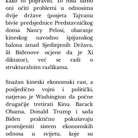
kako to popraviti. To nisu samo 
oni očiti problemi u odnosima 
dvije države (posjeta Tajvanu 
bivše predsjednice Predstavničkog 
doma Nancy Pelosi, obaranje 
kineskog navodno špijunskog 
balona iznad Sjedinjenih Država, 
ili Bidenove ocjene da je Xi 
diktator), već se radi o 
strukturalnim razlikama.
Snažan kineski ekonomski rast, a 
posljedično vojni i politički, 
natjerao je Washington da počne 
drugačije tretirati Kinu. Barack 
Obama, Donald Trump i sada 
Biden praktično pokušavaju 
promijeniti sistem ekonomskih 
odnosa u svijetu, koje su 