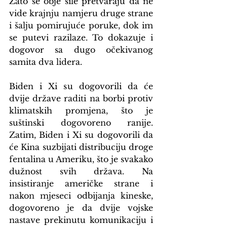
Zato se obje sile pretvaraju da ne 
vide krajnju namjeru druge strane 
i šalju pomirujuće poruke, dok im 
se putevi razilaze. To dokazuje i 
dogovor sa dugo očekivanog 
samita dva lidera.
Biden i Xi su dogovorili da će 
dvije države raditi na borbi protiv 
klimatskih promjena, što je 
suštinski dogovoreno ranije. 
Zatim, Biden i Xi su dogovorili da 
će Kina suzbijati distribuciju droge 
fentalina u Ameriku, što je svakako 
dužnost svih država. Na 
insistiranje američke strane i 
nakon mjeseci odbijanja kineske, 
dogovoreno je da dvije vojske 
nastave prekinutu komunikaciju i 