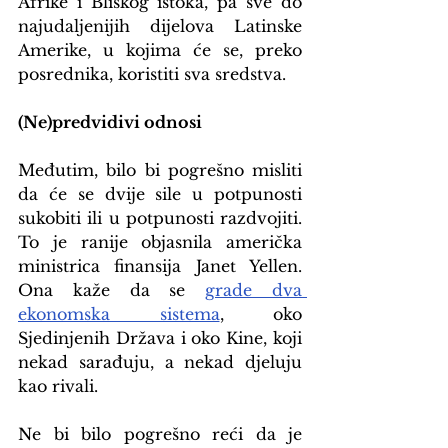
Afrike i Bliskog istoka, pa sve do 
najudaljenijih dijelova Latinske 
Amerike, u kojima će se, preko 
posrednika, koristiti sva sredstva.
(Ne)predvidivi odnosi
Međutim, bilo bi pogrešno misliti 
da će se dvije sile u potpunosti 
sukobiti ili u potpunosti razdvojiti. 
To je ranije objasnila američka 
ministrica finansija Janet Yellen. 
Ona kaže da se 
grade dva 
ekonomska sistema
, oko 
Sjedinjenih Država i oko Kine, koji 
nekad sarađuju, a nekad djeluju 
kao rivali.
Ne bi bilo pogrešno reći da je 