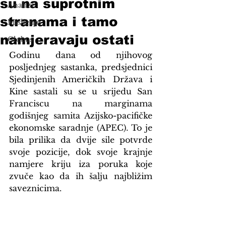
su na suprotnim
Analize
stranama i tamo
Mišljenje
namjeravaju ostati
Globus
Godinu dana od njihovog 
posljednjeg sastanka, predsjednici 
Sjedinjenih Američkih Država i 
Kine sastali su se u srijedu San 
Franciscu na marginama 
godišnjeg samita Azijsko-pacifičke 
ekonomske saradnje (APEC). To je 
bila prilika da dvije sile potvrde 
svoje pozicije, dok svoje krajnje 
namjere kriju iza poruka koje 
zvuče kao da ih šalju najbližim 
saveznicima.