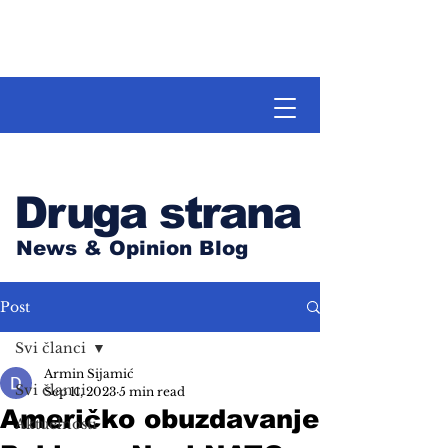
Druga strana
News & Opinion Blog
Post
Svi članci
Armin Sijamić
Svi članci
Sep 11, 2023
5 min read
Američko obuzdavanje
Aktuelnosti