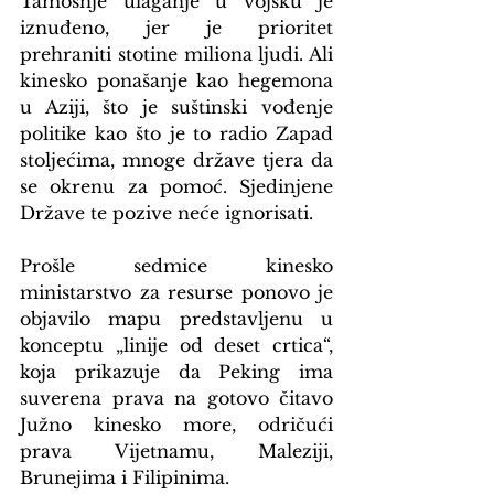
Tamošnje ulaganje u vojsku je 
iznuđeno, jer je prioritet 
prehraniti stotine miliona ljudi. Ali 
kinesko ponašanje kao hegemona 
u Aziji, što je suštinski vođenje 
politike kao što je to radio Zapad 
stoljećima, mnoge države tjera da 
se okrenu za pomoć. Sjedinjene 
Države te pozive neće ignorisati.
Prošle sedmice kinesko 
ministarstvo za resurse ponovo je 
objavilo mapu predstavljenu u 
konceptu „linije od deset crtica“, 
koja prikazuje da Peking ima 
suverena prava na gotovo čitavo 
Južno kinesko more, odričući 
prava Vijetnamu, Maleziji, 
Brunejima i Filipinima.