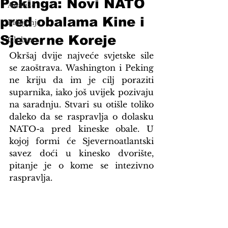
Pekinga: Novi NATO
Analize
pred obalama Kine i
Mišljenje
Sjeverne Koreje
Globus
Okršaj dvije najveće svjetske sile 
se zaoštrava. Washington i Peking 
ne kriju da im je cilj poraziti 
suparnika, iako još uvijek pozivaju 
na saradnju. Stvari su otišle toliko 
daleko da se raspravlja o dolasku 
NATO-a pred kineske obale. U 
kojoj formi će Sjevernoatlantski 
savez doći u kinesko dvorište, 
pitanje je o kome se intezivno 
raspravlja.