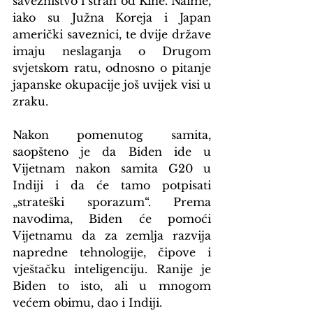
savezništvo i strah od Kine. Naime, 
iako su Južna Koreja i Japan 
američki saveznici, te dvije države 
imaju neslaganja o Drugom 
svjetskom ratu, odnosno o pitanje 
japanske okupacije još uvijek visi u 
zraku.
Nakon pomenutog samita, 
saopšteno je da Biden ide u 
Vijetnam nakon samita G20 u 
Indiji i da će tamo potpisati 
„strateški sporazum“. Prema 
navodima, Biden će pomoći 
Vijetnamu da za zemlja razvija 
napredne tehnologije, čipove i 
vještačku inteligenciju. Ranije je 
Biden to isto, ali u mnogom 
većem obimu, dao i Indiji. 