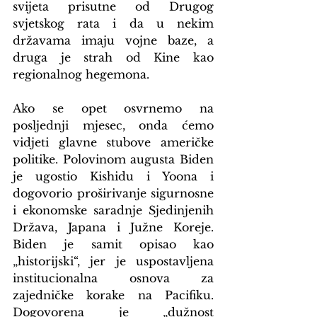
svijeta prisutne od Drugog 
svjetskog rata i da u nekim 
državama imaju vojne baze, a 
druga je strah od Kine kao 
regionalnog hegemona.
Ako se opet osvrnemo na 
posljednji mjesec, onda ćemo 
vidjeti glavne stubove američke 
politike. Polovinom augusta Biden 
je ugostio Kishidu i Yoona i 
dogovorio proširivanje sigurnosne 
i ekonomske saradnje Sjedinjenih 
Država, Japana i Južne Koreje. 
Biden je samit opisao kao 
„historijski“, jer je uspostavljena 
institucionalna osnova za 
zajedničke korake na Pacifiku. 
Dogovorena je „dužnost 