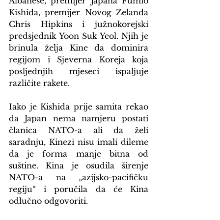
Albanese, premijer Japana Fumio 
Kishida, premijer Novog Zelanda 
Chris Hipkins i južnokorejski 
predsjednik Yoon Suk Yeol. Njih je 
brinula želja Kine da dominira 
regijom i Sjeverna Koreja koja 
posljednjih mjeseci ispaljuje 
različite rakete.
Iako je Kishida prije samita rekao 
da Japan nema namjeru postati 
članica NATO-a ali da želi 
saradnju, Kinezi nisu imali dileme 
da je forma manje bitna od 
suštine. Kina je osudila širenje 
NATO-a na „azijsko-pacifičku 
regiju“ i poručila da će Kina 
odlučno odgovoriti.