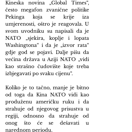
Kineska novina „Global Times“, 
često megafon zvanične politike 
Pekinga koja se krije iza 
umjerenosti, oštro je reagovala. U 
svom uvodniku su napisali da je 
NATO „sjekira, koplje i lopata 
Washingtona“ i da je „izvor rata“ 
gdje god se pojavi. Dalje pišu da 
većina država u Aziji NATO „vidi 
kao strašno čudovište koje treba 
izbjegavati po svaku cijenu“.
Koliko je to tačno, manje je bitno 
od toga da Kina NATO vidi kao 
produženu američku ruku i da 
strahuje od njegovog prisustva u 
regiji, odnosno da strahuje od 
onog što će se dešavati u 
narednom periodu.