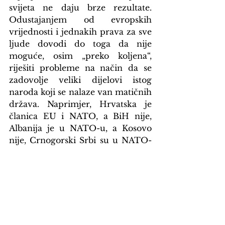
svijeta ne daju brze rezultate. 
Odustajanjem od evropskih 
vrijednosti i jednakih prava za sve 
ljude dovodi do toga da nije 
moguće, osim „preko koljena“, 
riješiti probleme na način da se 
zadovolje veliki dijelovi istog 
naroda koji se nalaze van matičnih 
država. Naprimjer, Hrvatska je 
članica EU i NATO, a BiH nije, 
Albanija je u NATO-u, a Kosovo 
nije, Crnogorski Srbi su u NATO-
u, a Srbija nije itd. Zato 
udovoljavanje lokalnim igračima, 
a ne insistiranje na bilo kakvim 
principima (u slučaju BiH čak ni 
na presudama međunarodnih 
sudova), stvara podjele i konfuziju. 
Tako je, naprimjer, prvi čovjek 