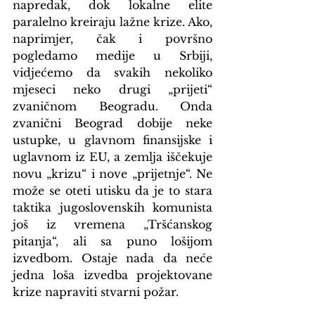
napredak, dok lokalne elite 
paralelno kreiraju lažne krize. Ako, 
naprimjer, čak i površno 
pogledamo medije u Srbiji, 
vidjećemo da svakih nekoliko 
mjeseci neko drugi „prijeti“ 
zvaničnom Beogradu. Onda 
zvanični Beograd dobije neke 
ustupke, u glavnom finansijske i 
uglavnom iz EU, a zemlja iščekuje 
novu „krizu“ i nove „prijetnje“. Ne 
može se oteti utisku da je to stara 
taktika jugoslovenskih komunista 
još iz vremena „Tršćanskog 
pitanja“, ali sa puno lošijom 
izvedbom. Ostaje nada da neće 
jedna loša izvedba projektovane 
krize napraviti stvarni požar. 