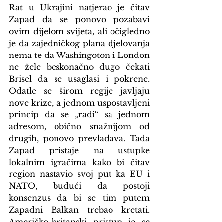
Rat u Ukrajini natjerao je čitav 
Zapad da se ponovo pozabavi 
ovim dijelom svijeta, ali očigledno 
je da zajedničkog plana djelovanja 
nema te da Washingoton i London 
ne žele beskonačno dugo čekati 
Brisel da se usaglasi i pokrene. 
Odatle se širom regije javljaju 
nove krize, a jednom uspostavljeni 
princip da se „radi“ sa jednom 
adresom, obično snažnijom od 
drugih, ponovo prevladava. Tada 
Zapad pristaje na ustupke 
lokalnim igračima kako bi čitav 
region nastavio svoj put ka EU i 
NATO, budući da postoji 
konsenzus da bi se tim putem 
Zapadni Balkan trebao kretati. 
Američko-britanski pristup je se 