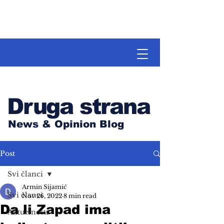
Druga strana
News & Opinion Blog
Post
Svi članci
Armin Sijamić
Svi članci
Nov 26, 2022
8 min read
Da li Zapad ima
Aktuelnosti