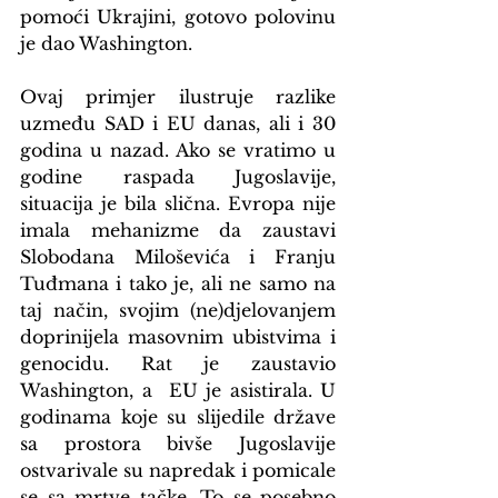
pomoći Ukrajini, gotovo polovinu 
je dao Washington. 
Ovaj primjer ilustruje razlike 
uzmeđu SAD i EU danas, ali i 30 
godina u nazad. Ako se vratimo u 
godine raspada Jugoslavije, 
situacija je bila slična. Evropa nije 
imala mehanizme da zaustavi 
Slobodana Miloševića i Franju 
Tuđmana i tako je, ali ne samo na 
taj način, svojim (ne)djelovanjem 
doprinijela masovnim ubistvima i 
genocidu. Rat je zaustavio 
Washington, a  EU je asistirala. U 
godinama koje su slijedile države 
sa prostora bivše Jugoslavije 
ostvarivale su napredak i pomicale 
se sa mrtve tačke. To se posebno 