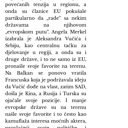
povećanih tenzija u regionu, a 
onda su članice EU pokušale 
partikularno da „rade“ sa nekim 
državama na njihovom 
„evropskom putu“. Angela Merkel
izabrala je Aleksandra Vučića i 
Srbiju, kao centralnu tačku za 
djelovanje u regiji, a onda su i 
druge države, i to ne samo iz EU, 
pronašle svoje favorite na terenu. 
Na Balkan se ponovo vratila 
Francuska koja je podržavala ideju 
da Vučić dođe na vlast, zatim SAD, 
došla je Kina, a Rusija i Turska su 
ojačale svoje pozicije. I manje 
evropske države su na terenu 
našle svoje favorite i to često kao 
kamuflaža interesa moćnih aktera, 
provlačeći svoje političke i 