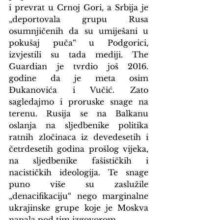
i prevrat u Crnoj Gori, a Srbija je 
„deportovala grupu Rusa 
osumnjičenih da su umiješani u 
pokušaj puča“ u Podgorici, 
izvjestili su tada mediji. The 
Guardian je tvrdio još 2016. 
godine da je meta osim 
Đukanovića i Vučić. Zato 
sagledajmo i proruske snage na 
terenu. Rusija se na Balkanu 
oslanja na sljedbenike politika 
ratnih zločinaca iz devedesetih i 
četrdesetih godina prošlog vijeka, 
na sljedbenike fašističkih i 
nacističkih ideologija. Te snage 
puno više su zaslužile 
„denacifikaciju“ nego marginalne 
ukrajinske grupe koje je Moskva 
napala pod tim izgovorom.