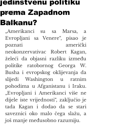
jedinstvenu politiku
Analize
prema Zapadnom
Mišljenje
Balkanu?
Globus
„Amerikanci su sa Marsa, a 
Evropljani sa Venere“, pisao je 
poznati američki 
neokonzervativac Robert Kagan, 
želeći da objasni razliku između 
politike ratobornog Georga W. 
Busha i evropskog oklijevanja da 
slijedi Washington u ratnim 
pohodima u Afganistanu i Iraku. 
„Evropljani i Amerikanci više ne 
dijele iste vrijednosti“, zaključio je 
tada Kagan i dodao da se stari 
saveznici oko malo čega slažu, a 
još manje međusobno razumiju. 