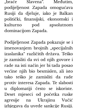
„braće Slavena“. Međutim, 
podijeljenost Zapada omogućava 
Rusiji da djeluje, iako je Balkan 
politički, finansijski, ekonomski i 
kulturno pod apsolutnom 
dominacijom Zapada. 
Podijeljenost Zapada pokazuje se i 
imenovanjem brojnih „specijalnih 
izaslanika“ različitih država. Teško 
je zamisliti da svi od njih govore i 
rade na isti način jer bi tada posao 
većine njih bio besmislen, ali isto 
tako teško je zamisliti da rade 
protiv interesa Zapada. Te slabosti 
u diplomatiji često se iskoriste. 
Deset mjeseci od početka ruske 
agresije na Ukrajinu Vučić 
izbjegava da uvede sankcije Rusiji. 