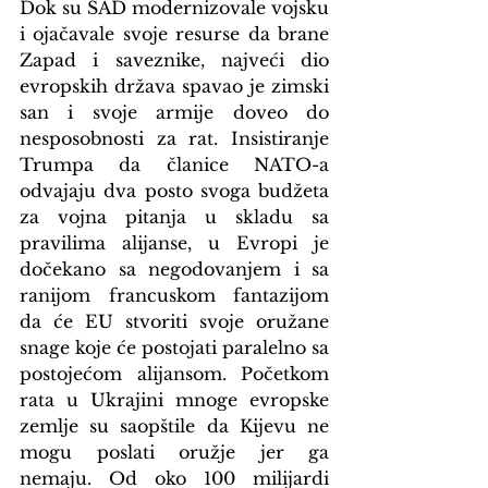
Dok su SAD modernizovale vojsku 
i ojačavale svoje resurse da brane 
Zapad i saveznike, najveći dio 
evropskih država spavao je zimski 
san i svoje armije doveo do 
nesposobnosti za rat. Insistiranje 
Trumpa da članice NATO-a 
odvajaju dva posto svoga budžeta 
za vojna pitanja u skladu sa 
pravilima alijanse, u Evropi je 
dočekano sa negodovanjem i sa 
ranijom francuskom fantazijom 
da će EU stvoriti svoje oružane 
snage koje će postojati paralelno sa 
postojećom alijansom. Početkom 
rata u Ukrajini mnoge evropske 
zemlje su saopštile da Kijevu ne 
mogu poslati oružje jer ga 
nemaju. Od oko 100 milijardi 