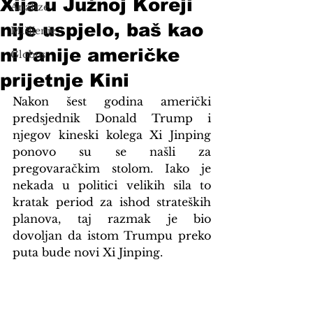
Xija u Južnoj Koreji
Analize
nije uspjelo, baš kao
Mišljenje
ni ranije američke
Globus
prijetnje Kini
Nakon šest godina američki 
predsjednik Donald Trump i 
njegov kineski kolega Xi Jinping 
ponovo su se našli za 
pregovaračkim stolom. Iako je 
nekada u politici velikih sila to 
kratak period za ishod strateških 
planova, taj razmak je bio 
dovoljan da istom Trumpu preko 
puta bude novi Xi Jinping.