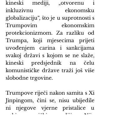
kineski mediji, „otvorenu i 
inkluzivnu ekonomsku 
globalizaciju“, što je u suprotnosti s 
Trumpovim ekonomskim 
protekcionizmom. Za razliku od 
Trumpa, koji mjesecima prijeti 
uvođenjem carina i sankcijama 
svakoj državi s kojom se ne slaže, 
kineski predsjednik na čelu 
komunističke države traži još više 
slobodne trgovine.
Trumpove riječi nakon samita s Xi 
Jinpingom, čini se, nisu ubijedile 
ni njegove vjerne pristalice u 
nekim američkim medijima. Nije 
bilo euforije zbog uspjeha 
njihovog lidera, odnosno 
izvještavano je o svemu s dosta 