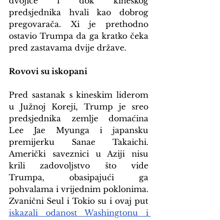
dvojice i dok kineskog 
predsjednika hvali kao dobrog 
pregovarača. Xi je prethodno 
ostavio Trumpa da ga kratko čeka 
pred zastavama dvije države.
Rovovi su iskopani
Pred sastanak s kineskim liderom 
u Južnoj Koreji, Trump je sreo 
predsjednika zemlje domaćina 
Lee Jae Myunga i japansku 
premijerku Sanae Takaichi. 
Američki saveznici u Aziji nisu 
krili zadovoljstvo što vide 
Trumpa, obasipajući ga 
pohvalama i vrijednim poklonima. 
Zvanični Seul i Tokio su i ovaj put 
iskazali odanost Washingtonu i 