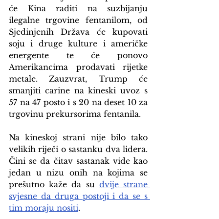
će Kina raditi na suzbijanju 
ilegalne trgovine fentanilom, od 
Sjedinjenih Država će kupovati 
soju i druge kulture i američke 
energente te će ponovo 
Amerikancima prodavati rijetke 
metale. Zauzvrat, Trump će 
smanjiti carine na kineski uvoz s 
57 na 47 posto i s 20 na deset 10 za 
trgovinu prekursorima fentanila.
Na kineskoj strani nije bilo tako 
velikih riječi o sastanku dva lidera. 
Čini se da čitav sastanak vide kao 
jedan u nizu onih na kojima se 
prešutno kaže da su 
dvije strane 
svjesne da druga postoji i da se s 
tim moraju nositi
.