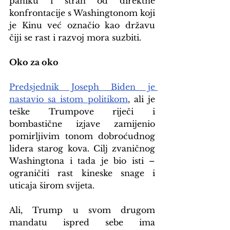
paniku i strah od direktne 
konfrontacije s Washingtonom koji 
je Kinu već označio kao državu 
čiji se rast i razvoj mora suzbiti.
Oko za oko
Predsjednik Joseph Biden je 
nastavio sa istom politikom
, ali je 
teške Trumpove riječi i 
bombastične izjave zamijenio 
pomirljivim tonom dobroćudnog 
lidera starog kova. Cilj zvaničnog 
Washingtona i tada je bio isti – 
ograničiti rast kineske snage i 
uticaja širom svijeta.
Ali, Trump u svom drugom 
mandatu ispred sebe ima 