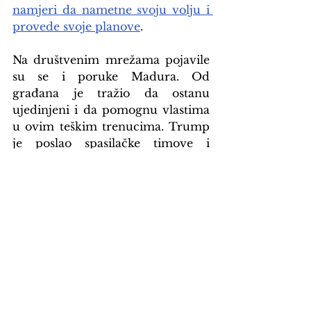
namjeri da nametne svoju volju i 
provede svoje planove
.
Na društvenim mrežama pojavile 
su se i poruke Madura. Od 
građana je tražio da ostanu 
ujedinjeni i da pomognu vlastima 
u ovim teškim trenucima. Trump 
je poslao spasilačke timove i 
vojsku u Venecuelu, obećao drugu 
vrstu pomoći i ukidanje dijela 
sankcija. Machado nudi svoje 
usluge, a Rodríguez pokušava 
izvući najbolje od državnog 
aparata koji otežano funkcioniše i 
koji samo jednim dijelom upravlja 
sudbinom Venecuele.
Ovo gotovo pa jednoglasje četiri 