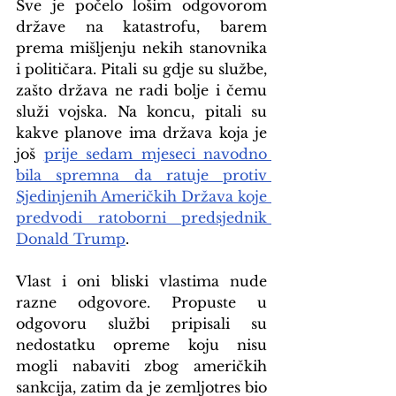
Sve je počelo lošim odgovorom 
države na katastrofu, barem 
prema mišljenju nekih stanovnika 
i političara. Pitali su gdje su službe, 
zašto država ne radi bolje i čemu 
služi vojska. Na koncu, pitali su 
kakve planove ima država koja je 
još 
prije sedam mjeseci navodno 
bila spremna da ratuje protiv 
Sjedinjenih Američkih Država koje 
predvodi ratoborni predsjednik 
Donald Trump
.
Vlast i oni bliski vlastima nude 
razne odgovore. Propuste u 
odgovoru službi pripisali su 
nedostatku opreme koju nisu 
mogli nabaviti zbog američkih 
sankcija, zatim da je zemljotres bio 