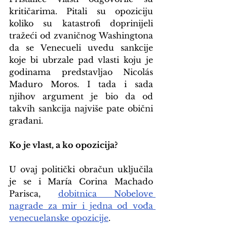
kritičarima. Pitali su opoziciju 
koliko su katastrofi doprinijeli 
tražeći od zvaničnog Washingtona 
da se Venecueli uvedu sankcije 
koje bi ubrzale pad vlasti koju je 
godinama predstavljao Nicolás 
Maduro Moros. I tada i sada 
njihov argument je bio da od 
takvih sankcija najviše pate obični 
građani.
Ko je vlast, a ko opozicija?
U ovaj politički obračun uključila 
je se i María Corina Machado 
Parisca, 
dobitnica Nobelove 
nagrade za mir i jedna od vođa 
venecuelanske opozicije
.