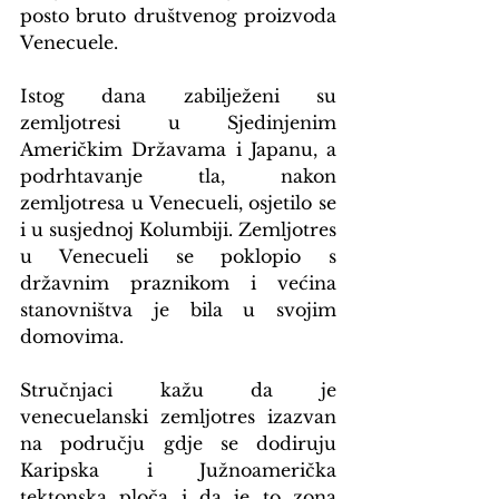
posto bruto društvenog proizvoda 
Venecuele.
Istog dana zabilježeni su 
zemljotresi u Sjedinjenim 
Američkim Državama i Japanu, a 
podrhtavanje tla, nakon 
zemljotresa u Venecueli, osjetilo se 
i u susjednoj Kolumbiji. Zemljotres 
u Venecueli se poklopio s 
državnim praznikom i većina 
stanovništva je bila u svojim 
domovima.
Stručnjaci kažu da je 
venecuelanski zemljotres izazvan 
na području gdje se dodiruju 
Karipska i Južnoamerička 
tektonska ploča i da je to zona 