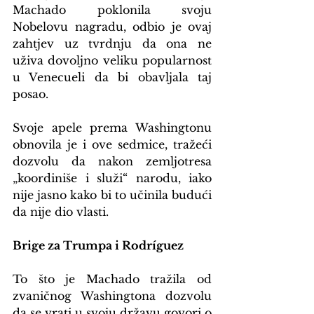
Machado poklonila svoju 
Nobelovu nagradu, odbio je ovaj 
zahtjev uz tvrdnju da ona ne 
uživa dovoljno veliku popularnost 
u Venecueli da bi obavljala taj 
posao.
Svoje apele prema Washingtonu 
obnovila je i ove sedmice, tražeći 
dozvolu da nakon zemljotresa 
„koordiniše i služi“ narodu, iako 
nije jasno kako bi to učinila budući 
da nije dio vlasti.
Brige za Trumpa i Rodríguez
To što je Machado tražila od 
zvaničnog Washingtona dozvolu 
da se vrati u svoju državu govori o 