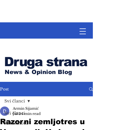
Druga strana
News & Opinion Blog
Post
Svi članci
Armin Sijamić
Svi članci
Jul 2
4 min read
Razorni zemljotres u
Aktuelnosti