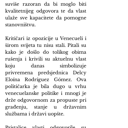
suviše razoran da bi moglo biti 
kvalitetnijeg odgovora te da vlast 
ulaže sve kapacitete da pomogne 
stanovništvu.
Kritičari iz opozicije u Venecueli i 
širom svijeta tu nisu stali. Pitali su 
kako je došlo do tolikog obima 
rušenja i krivili su aktuelnu vlast 
koju danas simbolizuje 
privremena predsjednica Delcy 
Eloína Rodríguez Gómez. Ova 
političarka je bila dugo u vrhu 
venecuelanske politike i mnogi je 
drže odgovornom za propuste pri 
građenju, stanje u državnim 
službama i državi uopšte.
Pristalice vlasti odgovorile su 