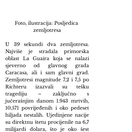
Foto, ilustracija: Posljedica 
zemljotresa
U 39 sekundi dva zemljotresa. 
Najviše je stradala primorska 
oblast La Guaira koja se nalazi 
sjeverno od glavnog grada 
Caracasa, ali i sam glavni grad. 
Zemljotresi magnitude 7,2 i 7,5 po 
Richteru izazvali su tešku 
tragediju – zaključno s 
jučerašnjim danom 1.943 mrtvih, 
10.571 povrijeđenih i oko pedeset 
hiljada nestalih. Ujedinjene nacije 
su direktnu štetu procijenile na 6,7 
milijardi dolara, što je oko šest 