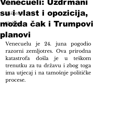
Venecueli: Uzdrmani
Analize
su i vlast i opozicija,
Mišljenje
možda čak i Trumpovi
Globus
planovi
Venecuelu je 24. juna pogodio 
razorni zemljotres. Ova prirodna 
katastrofa došla je u teškom 
trenutku za tu državu i zbog toga 
ima utjecaj i na tamošnje političke 
procese.