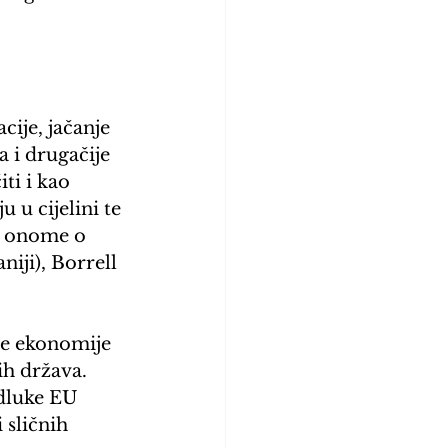
ije, jačanje 
 i drugačije 
ti i kao 
 u cijelini te 
 o onome o 
iji), Borrell 
će ekonomije 
ih država. 
odluke EU 
 sličnih 