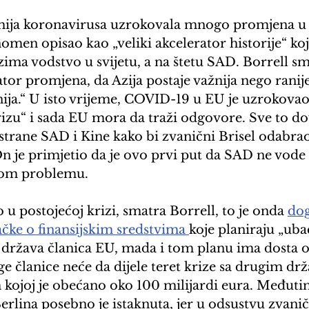
mija koronavirusa uzrokovala mnogo promjena u E
enomen opisao kao „veliki akcelerator historije“ koj
ima vodstvo u svijetu, a na štetu SAD. Borrell sma
or promjena, da Azija postaje važnija nego ranije,
nija.“ U isto vrijeme, COVID-19 u EU je uzrokovao
rizu“ i sada EU mora da traži odgovore. Sve to d
strane SAD i Kine kako bi zvanični Brisel odabrao
On je primjetio da je ovo prvi put da SAD ne vode 
nom problemu.
 u postojećoj krizi, smatra Borrell, to je onda 
do
čke o finansijskim sredstvima 
koje planiraju „ubac
država članica EU, mada i tom planu ima dosta o
 članice neće da dijele teret krize sa drugim dr
 kojoj je obećano oko 100 milijardi eura. Međuti
Berlina posebno je istaknuta, jer u odsustvu zvani