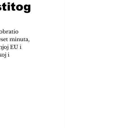
stitog
obratio 
set minuta, 
joj EU i 
oj i 