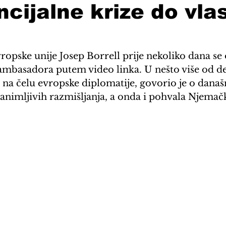
ncijalne krize do vla
ropske unije Josep Borrell prije nekoliko dana se 
mbasadora putem video linka. U nešto više od de
na čelu evropske diplomatije, govorio je o današn
animljivih razmišljanja, a onda i pohvala Njemačk