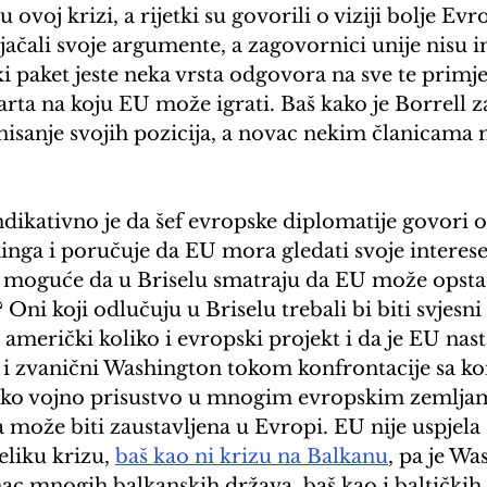
u ovoj krizi, a rijetki su govorili o viziji bolje Ev
jačali svoje argumente, a zagovornici unije nisu im
i paket jeste neka vrsta odgovora na sve te primjed
arta na koju EU može igrati. Baš kako je Borrell z
inisanje svojih pozicija, a novac nekim članicama
ndikativno je da šef evropske diplomatije govori o
nga i poručuje da EU mora gledati svoje interese 
 je moguće da u Briselu smatraju da EU može opstat
ni koji odlučuju u Briselu trebali bi biti svjesni 
američki koliko i evropski projekt i da je EU nas
io i zvanični Washington tokom konfrontacije sa k
o vojno prisustvo u mnogim evropskim zemljama
a može biti zaustavljena u Evropi. EU nije uspjela
veliku krizu, 
baš kao ni krizu na Balkanu
, pa je Wa
ac mnogih balkanskih država, baš kao i baltičkih 