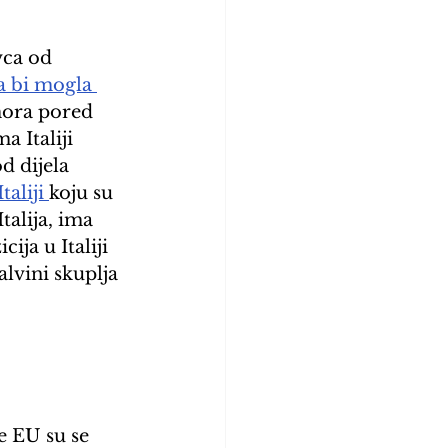
vca od 
ja bi mogla 
mora pored 
 Italiji 
d dijela 
aliji 
koju su 
talija, ima 
ija u Italiji 
lvini skuplja 
 EU su se 