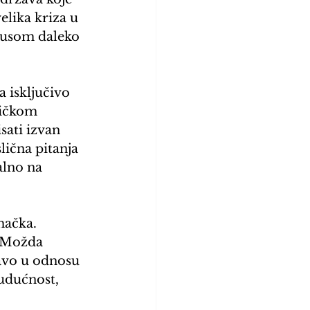
lika kriza u 
irusom daleko 
 isključivo 
tičkom 
ati izvan 
ična pitanja 
lno na 
ačka. 
 Možda 
avo u odnosu 
udućnost, 