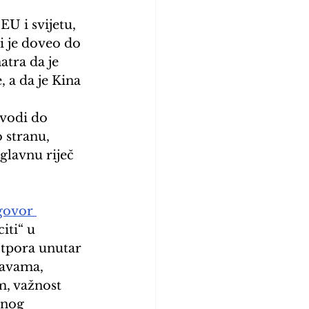
U i svijetu, 
i je doveo do 
tra da je 
 a da je Kina 
 
ovodi do 
 stranu, 
glavnu riječ 
govor 
iti“ u 
tpora unutar 
žavama, 
m, važnost 
čnog 