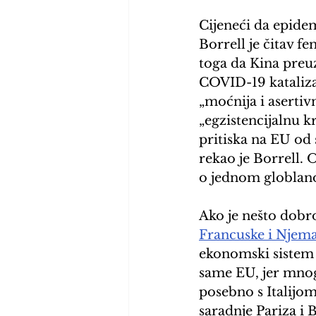
Cijeneći da epide
Borrell je čitav f
toga da Kina preuz
COVID-19 katalizat
„moćnija i asertiv
„egzistencijalnu k
pritiska na EU od 
rekao je Borrell. 
o jednom globla
Ako je nešto dobro
Francuske i Njema
ekonomski sistem 
same EU, jer mnoge
posebno s Italijom
saradnje Pariza i 