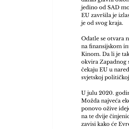
jedino od SAD mogu
EU završila je izl
je od svog kraja.
Odatle se otvara n
na finansijskom in
Kinom. Da li je t
okvira Zapadnog sv
čekaju EU u nared
svjetskoj političkoj
U julu 2020. godi
Možda najveća ek
ponovo ožive idej
na te dvije činjen
zavisi kako će Evr