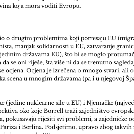
vina koja mora voditi Evropu. 
rio o drugim problemima koji potresaju EU (migrac
nista, manjak solidarnosti u EU, zatvaranje granica
ojedinim državama EU), što bi se moglo protumači
da se oni riješe, šta više ni da se trenutno sagledaju
se ocjena. Ocjena je izrečena o mnogo stvari, ali
ka scena u mnogim državama (pa i u njegovoj Špan
 (jedine nuklearne sile u EU) i Njemačke (najve
pektiva oko koje Borrell traži zajedništvo evropsk
, pokušavaju riješiti svi problemi, a zajedničke 
Pariza i Berlina. Podsjetimo, upravo zbog takvih i