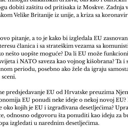
 dobiti zaštitu od pritisaka iz Moskve. Zadnja ve
askom Velike Britanije iz unije, a kriza sa koronav
ovo pitanje, a to je kako bi izgledala EU zasnovana
teresu članica i sa strateškim vezama sa komunis
ako nešto uopšte moguće? Da li EU može funkcionis
ijeta i NATO saveza kao vojnog kišobrana? Ta i sl
nom periodu, posebno ako žele da igraju samosta
 sceni. 
ne predsjedavanje EU od Hrvatske preuzima Njem
onomija EU ponudi neke ideje o nekoj novoj EU?
e oko kojih je EU i izgrađivana desetljećima? Upr
ice, odnosno odgovoru šta ponuditi kao ideju za b
opa izgledati u narednim desetljećima.