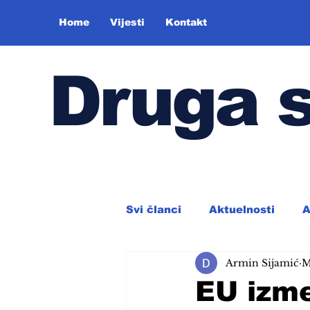
Home
Vijesti
Kontakt
Druga 
Svi članci
Aktuelnosti
A
Armin Sijamić
M
EU izme