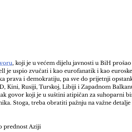
voru
, koji je u većem dijelu javnosti u BiH proša
l je uspio zvučati i kao eurofanatik i kao euroske
ska prava i demokratiju, pa sve do prijetnji opstan
Kini, Rusiji, Turskoj, Libiji i Zapadnom Balkanu,
tak govor koji je u suštini atipičan za suhoparni bi
ika. Stoga, treba obratiti pažnju na važne detalje 
 prednost Aziji