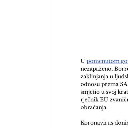
U 
pomenutom go
nezapaženo, Borrel
zaklinjanja u ljud
odnosu prema SAD, 
smjetio u svoj kra
rječnik EU zvaničn
obraćanja.
Koronavirus donio