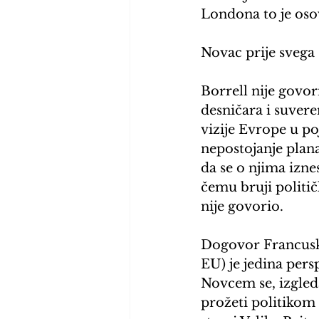
Londona to je oso
Novac prije svega
Borrell nije govo
desničara i suvere
vizije Evrope u p
nepostojanje plana 
da se o njima izne
čemu bruji politič
nije govorio. 
Dogovor Francuske
EU) je jedina pers
Novcem se, izgleda
prožeti politikom 