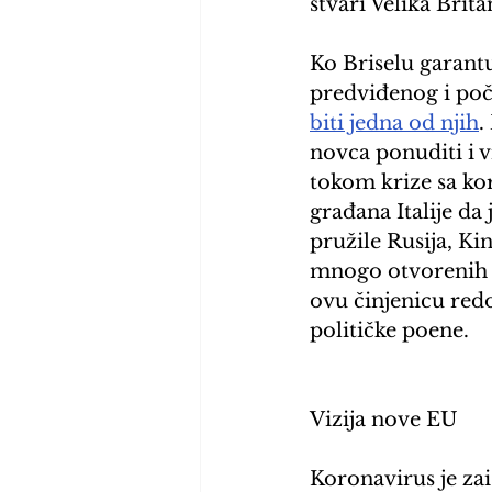
stvari Velika Brita
Ko Briselu garantu
predviđenog i poče
biti jedna od njih
.
novca ponuditi i v
tokom krize sa kor
građana Italije da 
pružile Rusija, Ki
mnogo otvorenih pit
ovu činjenicu redo
političke poene.
Vizija nove EU
Koronavirus je za