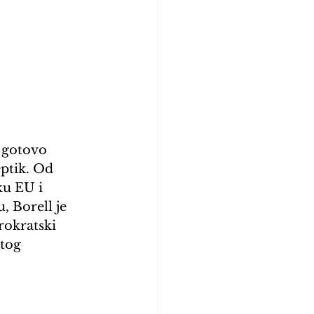
o gotovo 
ptik. Od 
ku EU i 
 Borell je 
rokratski 
tog 