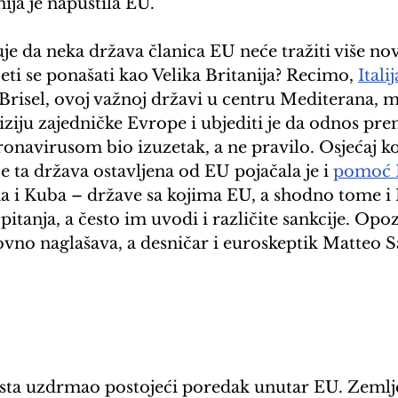
nija je napustila EU. 
je da neka država članica EU neće tražiti više no
ti se ponašati kao Velika Britanija? Recimo, 
Itali
 Brisel, ovoj važnoj državi u centru Mediterana, 
iziju zajedničke Evrope i ubjediti je da odnos prema
onavirusom bio izuzetak, a ne pravilo. Osjećaj ko
je ta država ostavljena od EU pojačala je i 
pomoć It
na i Kuba – države sa kojima EU, a shodno tome i I
anja, a često im uvodi i različite sankcije. Opozic
vno naglašava, a desničar i euroskeptik Matteo Sa
ista uzdrmao postojeći poredak unutar EU. Zemlje