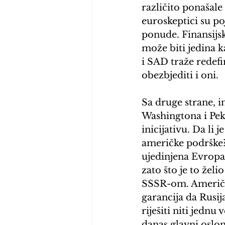
različito ponašale 
euroskeptici su po
ponude. Finansijsk
može biti jedina k
i SAD traže redef
obezbjediti i oni. 
Sa druge strane, i
Washingtona i Peki
inicijativu. Da li
američke podrške? O
ujedinjena Evropa 
zato što je to žel
SSSR-om. Američk
garancija da Rusij
riješiti niti jednu 
danas glavni oslon