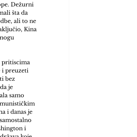
rope. Dežurni 
ali šta da 
be, ali to ne 
aključio, Kina 
 mogu 
 pritiscima 
i preuzeti 
i bez 
da je 
tala samo 
omunističkim 
 i danas je 
 samostalno 
shington i 
država koje 