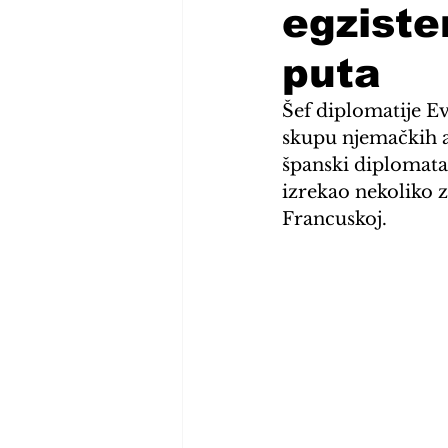
egziste
puta
Šef diplomatije Ev
skupu njemačkih a
španski diplomata 
izrekao nekoliko z
Francuskoj.