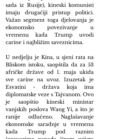
sada iz Rusije), kineski komunisti 
imaju drugačiji pristup politici. 
Važan segment toga djelovanja je 
ekonomsko povezivanje u 
vremenu kada Trump uvodi 
carine i najbližim saveznicima.
U nedjelju je Kina, u sjeni rata na 
Bliskom istoku, saopštila da za 53 
afričke države od 1. maja ukida 
sve carine na uvoz. Izuzetak je 
Esvatini - država koja ima 
diplomatske veze s Tajvanom. Ovo 
je saopštio kineski ministar 
vanjskih poslova Wang Yi, a što je 
ranije odlučeno. Naglašavanje 
ekonomske saradnje u vremenu 
kada Trump pod raznim 
izgovorima napada širom svijeta 