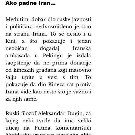
Ako padne Iran...
Međutim, dobar dio ruske javnosti 
i političara nedvosmisleno je stao 
na stranu Irana. To se desilo i u 
Kini, a što pokazuje i jedan 
neobičan događaj. Iranska 
ambasada u Pekingu je izdala 
saopštenje da ne prima donacije 
od kineskih građana koji masovno 
šalju upite u vezi s tim. To 
pokazuje da dio Kineza rat protiv 
Irana vide kao nešto što je važno i 
za njih same.
Ruski filozof Aleksandar Dugin, za 
kojeg neki tvrde da ima veliki 
uticaj na Putina, komentarišući 
likvidaciju iranskog ajatolaha Alija 