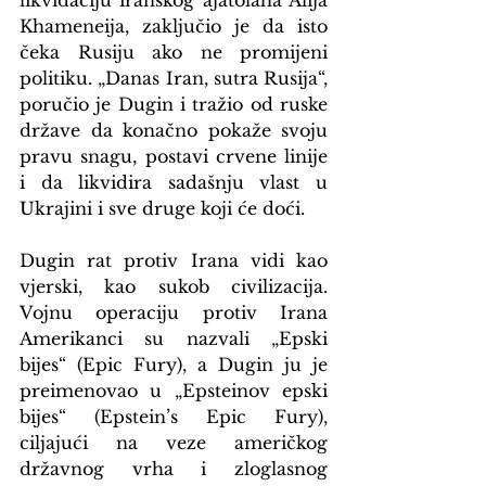
Khameneija, zaključio je da isto 
čeka Rusiju ako ne promijeni 
politiku. „Danas Iran, sutra Rusija“, 
poručio je Dugin i tražio od ruske 
države da konačno pokaže svoju 
pravu snagu, postavi crvene linije 
i da likvidira sadašnju vlast u 
Ukrajini i sve druge koji će doći.
Dugin rat protiv Irana vidi kao 
vjerski, kao sukob civilizacija. 
Vojnu operaciju protiv Irana 
Amerikanci su nazvali „Epski 
bijes“ (Epic Fury), a Dugin ju je 
preimenovao u „Epsteinov epski 
bijes“ (Epstein’s Epic Fury), 
ciljajući na veze američkog 
državnog vrha i zloglasnog 