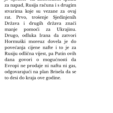
za napad, Rusija računa i s drugim 
stvarima koje su vezane za ovaj 
rat. Prvo, trošenje Sjedinjenih 
Država i drugih država znači 
manje pomoći za Ukrajinu. 
Drugo, odluka Irana da zatvori 
Hormuški moreuz dovela je do 
povećanja cijene nafte i to je za 
Rusiju odlična vijest, pa Putin ovih 
dana govori o mogućnosti da 
Evropi ne prodaje ni naftu ni gas, 
odgovarajući na plan Brisela da se 
to desi do kraja ove godine.
Tako je Trump za manje od dvije 
sedmice doveo Sjedinjene Države 
u situaciju da izgube mnogo, čak i 
kad Iranu nanose ogromne štete. 