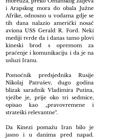
moreuza, preko Omanskog zaljeva 
i Arapskog mora do obala Južne 
Afrike, odnosno u vodama gdje se 
tih dana nalazio američki nosač 
aviona USS Gerald R. Ford. Neki 
mediji tvrde da i danas tamo plovi 
kineski brod s opremom za 
praćenje i komunikaciju i da je na 
usluzi Iranu.
Pomoćnik predsjednika Rusije 
Nikolaj Patrušev, dugo godina 
blizak saradnik Vladimira Putina, 
vježbe je, prije oko tri sedmice, 
opisao kao „pravovremene i 
strateški relevantne“.
Da Kinezi pomažu Iran bilo je 
jasno i u danima pred napad. 