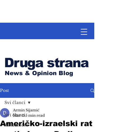
Druga strana
News & Opinion Blog
Post
Svi članci
Armin Sijamić
Svi članci
Mar 11
5 min read
Američko-izraelski rat
Aktuelnosti