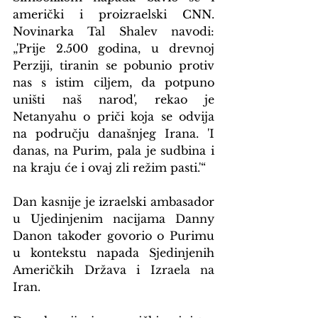
američki i proizraelski CNN. 
Novinarka Tal Shalev navodi: 
„'Prije 2.500 godina, u drevnoj 
Perziji, tiranin se pobunio protiv 
nas s istim ciljem, da potpuno 
uništi naš narod', rekao je 
Netanyahu o priči koja se odvija 
na području današnjeg Irana. 'I 
danas, na Purim, pala je sudbina i 
na kraju će i ovaj zli režim pasti.'“
Dan kasnije je izraelski ambasador 
u Ujedinjenim nacijama Danny 
Danon također govorio o Purimu 
u kontekstu napada Sjedinjenih 
Američkih Država i Izraela na 
Iran.