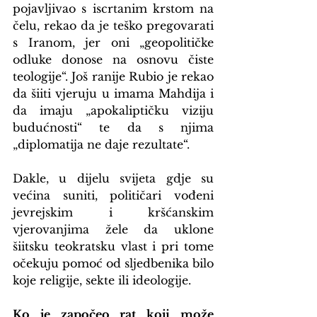
pojavljivao s iscrtanim krstom na 
čelu, rekao da je teško pregovarati 
s Iranom, jer oni „geopolitičke 
odluke donose na osnovu čiste 
teologije“. Još ranije Rubio je rekao 
da šiiti vjeruju u imama Mahdija i 
da imaju „apokaliptičku viziju 
budućnosti“ te da s njima 
„diplomatija ne daje rezultate“.
Dakle, u dijelu svijeta gdje su 
većina suniti, političari vođeni 
jevrejskim i kršćanskim 
vjerovanjima žele da uklone 
šiitsku teokratsku vlast i pri tome 
očekuju pomoć od sljedbenika bilo 
koje religije, sekte ili ideologije.
Ko je započeo rat koji može 