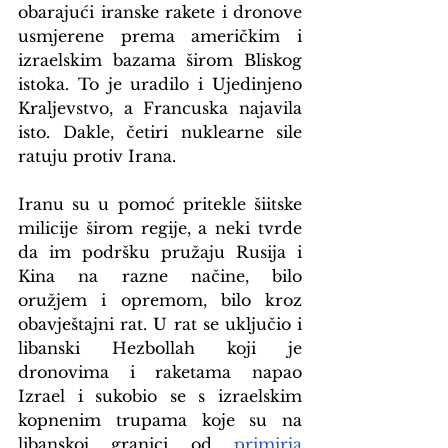
obarajući iranske rakete i dronove 
usmjerene prema američkim i 
izraelskim bazama širom Bliskog 
istoka. To je uradilo i Ujedinjeno 
Kraljevstvo, a Francuska najavila 
isto. Dakle, četiri nuklearne sile 
ratuju protiv Irana.
Iranu su u pomoć pritekle šiitske 
milicije širom regije, a neki tvrde 
da im podršku pružaju Rusija i 
Kina na razne načine, bilo 
oružjem i opremom, bilo kroz 
obavještajni rat. U rat se uključio i 
libanski Hezbollah koji je 
dronovima i raketama napao 
Izrael i sukobio se s izraelskim 
kopnenim trupama koje su na 
libanskoj granici od 
primirja 