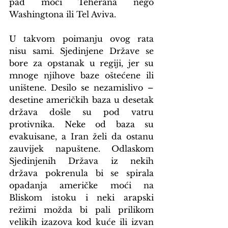
pad moći Teherana nego 
Washingtona ili Tel Aviva.
U takvom poimanju ovog rata 
nisu sami. Sjedinjene Države se 
bore za opstanak u regiji, jer su 
mnoge njihove baze oštećene ili 
uništene. Desilo se nezamislivo – 
desetine američkih baza u desetak 
država došle su pod vatru 
protivnika. Neke od baza su 
evakuisane, a Iran želi da ostanu 
zauvijek napuštene. Odlaskom 
Sjedinjenih Država iz nekih 
država pokrenula bi se spirala 
opadanja američke moći na 
Bliskom istoku i neki arapski 
režimi možda bi pali prilikom 
velikih izazova kod kuće ili izvan 