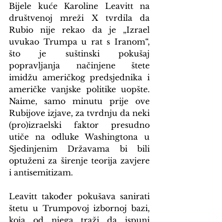
Bijele kuće Karoline Leavitt na 
društvenoj mreži X tvrdila da 
Rubio nije rekao da je „Izrael 
uvukao Trumpa u rat s Iranom“, 
što je suštinski pokušaj 
popravljanja načinjene štete 
imidžu američkog predsjednika i 
američke vanjske politike uopšte. 
Naime, samo minutu prije ove 
Rubijove izjave, za tvrdnju da neki 
(pro)izraelski faktor presudno 
utiče na odluke Washingtona u 
Sjedinjenim Državama bi bili 
optuženi za širenje teorija zavjere 
i antisemitizam.
Leavitt također pokušava sanirati 
štetu u Trumpovoj izbornoj bazi, 
koja od njega traži da ispuni 