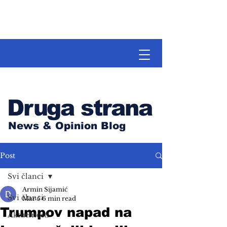
Druga strana
News & Opinion Blog
Post
Svi članci
Armin Sijamić
Svi članci
Mar 5
6 min read
Trumpov napad na
Aktuelnosti