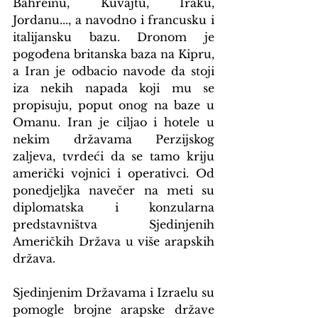
Bahreinu, Kuvajtu, Iraku, 
Jordanu..., a navodno i francusku i 
italijansku bazu. Dronom je 
pogođena britanska baza na Kipru, 
a Iran je odbacio navode da stoji 
iza nekih napada koji mu se 
propisuju, poput onog na baze u 
Omanu. Iran je ciljao i hotele u 
nekim državama Perzijskog 
zaljeva, tvrdeći da se tamo kriju 
američki vojnici i operativci. Od 
ponedjeljka navečer na meti su 
diplomatska i konzularna 
predstavništva Sjedinjenih 
Američkih Država u više arapskih 
država.
Sjedinjenim Državama i Izraelu su 
pomogle brojne arapske države 