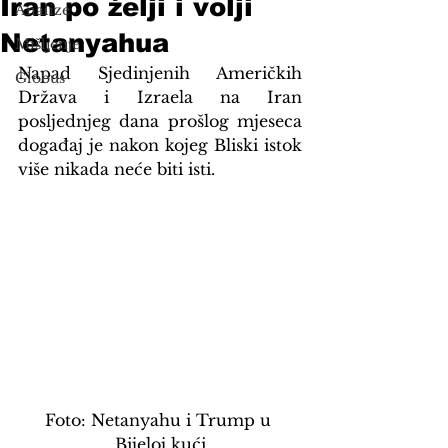
Iran po želji i volji
Analize
Netanyahua
Mišljenje
Napad Sjedinjenih Američkih 
Globus
Država i Izraela na Iran 
posljednjeg dana prošlog mjeseca 
događaj je nakon kojeg Bliski istok 
više nikada neće biti isti.
Foto: Netanyahu i Trump u 
Bijeloj kući