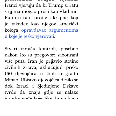
Iranci vjeruju da bi Trump u ratu 
s njima mogao proći kao Vladimir 
Putin u ratu protiv Ukrajine, koji 
je također kao njegov američki 
kolega 
opravdavao argumentima 
u koje je teško vjerovati
.
Stvari izmiču kontroli, posebno 
nakon što su pregovori sabotirani 
više puta. Iran je prijavio stotine 
civilnih žrtava, uključujući preko 
160 djevojčica u školi u gradu 
Minab. Ubistvo djevojčica desilo se 
dok Izrael i Sjedinjene Države 
tvrde da znaju gdje se nalaze 
iranske vođe koje likvidiraju kada 
žele. Stradali su i civili u Izraelu i 
Libanu. Ubijeni su i američki 