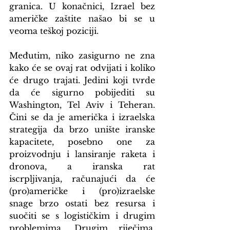
granica. U konačnici, Izrael bez 
američke zaštite našao bi se u 
veoma teškoj poziciji.
Međutim, niko zasigurno ne zna 
kako će se ovaj rat odvijati i koliko 
će drugo trajati. Jedini koji tvrde 
da će sigurno pobijediti su 
Washington, Tel Aviv i Teheran. 
Čini se da je američka i izraelska 
strategija da brzo unište iranske 
kapacitete, posebno one za 
proizvodnju i lansiranje raketa i 
dronova, a iranska rat 
iscrpljivanja, računajući da će 
(pro)američke i (pro)izraelske 
snage brzo ostati bez resursa i 
suočiti se s logističkim i drugim 
problemima. Drugim riječima, 