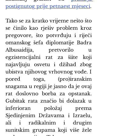
postignutog prije petnaest mjeseci
.
Tako se za kratko vrijeme nešto što 
se činilo kao rješiv problem kroz 
pregovore, što potvrđuju i riječi 
omanskog šefa diplomatije Badra 
Albusaidija, pretvorilo u 
egzistencijalni rat za šiite koji 
najavljuju osvetu i džihad zbog 
ubistva njihovog vrhovnog vođe. I 
pored toga, (pro)iranskim 
snagama u regiji je jasno da je ovaj 
rat doslovno borba za opstanak. 
Gubitak rata značio bi dolazak u 
inferioran položaj prema 
Sjedinjenim Državama i Izraelu, 
ali i radikalnim i drugim 
sunitskim grupama koji više žele 