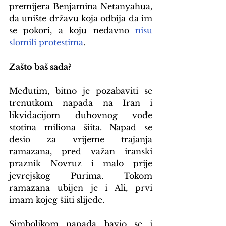
premijera Benjamina Netanyahua, 
da unište državu koja odbija da im 
se pokori, a koju nedavno
 nisu 
slomili protestima
.
Zašto baš sada?
Međutim, bitno je pozabaviti se 
trenutkom napada na Iran i 
likvidacijom duhovnog vođe 
stotina miliona šiita. Napad se 
desio za vrijeme trajanja 
ramazana, pred važan iranski 
praznik Novruz i malo prije 
jevrejskog Purima. Tokom 
ramazana ubijen je i Ali, prvi 
imam kojeg šiiti slijede.
Simbolikom napada bavio se i 