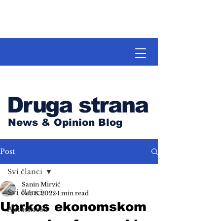
Druga strana
News & Opinion Blog
Post
Svi članci
Sanin Mirvić
Svi članci
Feb 8, 2022
1 min read
Uprkos ekonomskom
Aktuelnosti