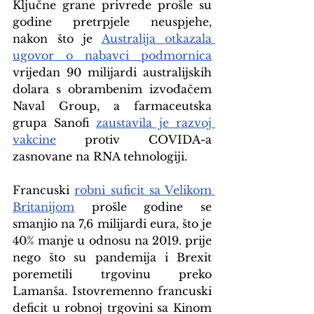
Ključne grane privrede prošle su 
godine pretrpjele neuspjehe, 
nakon što je 
Australija otkazala 
ugovor o nabavci podmorni
ca
vrijedan 90 milijardi australijskih 
dolara s obrambenim izvođačem 
Naval Group, a farmaceutska 
grupa Sanofi 
zaustavila je razvoj 
vakcine
 protiv COVIDA-a 
zasnovane na RNA tehnologiji.
Francuski 
robni suficit sa Velikom 
Britanijom
 prošle godine se 
smanjio na 7,6 milijardi eura, što je 
40% manje u odnosu na 2019. prije 
nego što su pandemija i Brexit 
poremetili trgovinu preko 
Lamanša. Istovremenno francuski 
deficit u robnoj trgovini sa Kinom 