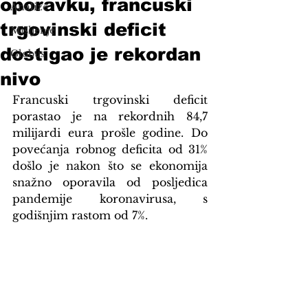
oporavku, francuski
Analize
trgovinski deficit
Mišljenje
dostigao je rekordan
Globus
nivo
Francuski trgovinski deficit 
porastao je na rekordnih 84,7 
milijardi eura prošle godine. Do 
povećanja robnog deficita od 31% 
došlo je nakon što se ekonomija 
snažno oporavila od posljedica 
pandemije koronavirusa, s 
godišnjim rastom od 7%.