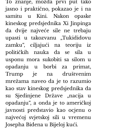
To znanje, možda prvi put tako 
jasno i praktično, pokazao je i na 
samitu u Kini. Nakon opaske 
kineskog predsjednika Xi Jinpinga 
da dvije najveće sile ne trebaju 
upasti u takozvanu „Tukididovu 
zamku“, ciljajući na teoriju iz 
političkih nauka da se sila u 
usponu mora sukobiti sa silom u 
opadanju u borbi za primat, 
Trump je na društvenim 
mrežama naveo da je to razumio 
kao stav kineskog predsjednika da 
su Sjedinjene Države „nacija u 
opadanju“, a onda je to američkoj 
javnosti predstavio kao ocjenu o 
najvećoj svjetskoj sili u vremenu 
Josepha Bidena u Bijeloj kući.