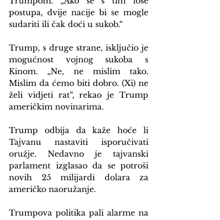
Trumpom. „Ako se s tim loše 
postupa, dvije nacije bi se mogle 
sudariti ili čak doći u sukob.“
Trump, s druge strane, isključio je 
mogućnost vojnog sukoba s 
Kinom. „Ne, ne mislim tako. 
Mislim da ćemo biti dobro. (Xi) ne 
želi vidjeti rat“, rekao je Trump 
američkim novinarima.
Trump odbija da kaže hoće li 
Tajvanu nastaviti isporučivati 
oružje. Nedavno je tajvanski 
parlament izglasao da se potroši 
novih 25 milijardi dolara za 
američko naoružanje.
Trumpova politika pali alarme na 