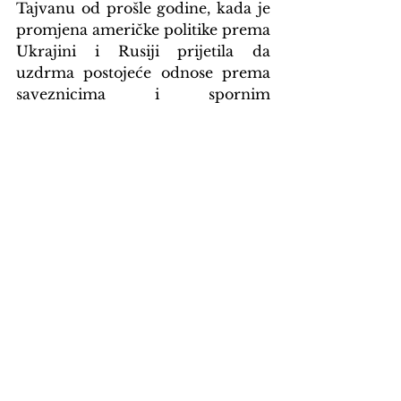
Tajvanu od prošle godine, kada je 
promjena američke politike prema 
Ukrajini i Rusiji prijetila da 
uzdrma postojeće odnose prema 
saveznicima i spornim 
teritorijama. 
Od augusta prošle 
godine Trump Kini šalje različite 
signale o Tajvanu
.
Odmah poslije samita Xija i 
Trumpa oglasio se i tajvanski 
predsjednik Lai Ching-te, koji je 
poručio da s Tajvanom niko neće 
„trgovati“ i da odbijaju biti, kako je 
to američki predsjednik rekao, 
„vrlo dobar pregovarački adut za 
nas“ i objasnio da Tajvanci ne 
govore o nezavisnosti, već o 
održavanju statusa quo, jer ne žele 