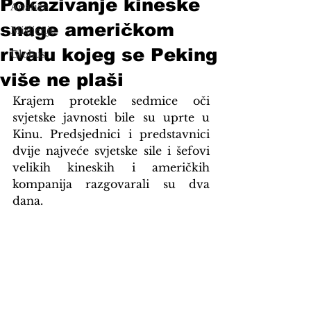
Pokazivanje kineske
Analize
snage američkom
Mišljenje
rivalu kojeg se Peking
Globus
više ne plaši
Krajem protekle sedmice oči 
svjetske javnosti bile su uprte u 
Kinu. Predsjednici i predstavnici 
dvije najveće svjetske sile i šefovi 
velikih kineskih i američkih 
kompanija razgovarali su dva 
dana.