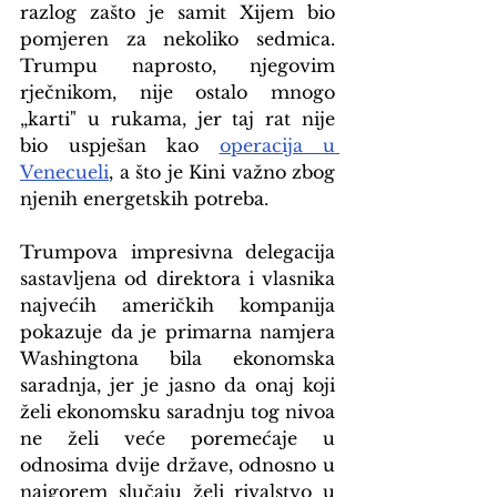
razlog zašto je samit Xijem bio 
pomjeren za nekoliko sedmica. 
Trumpu naprosto, njegovim 
rječnikom, nije ostalo mnogo 
„karti" u rukama, jer taj rat nije 
bio uspješan kao 
operacija u 
Venecueli
, a što je Kini važno zbog 
njenih energetskih potreba.
Trumpova impresivna delegacija 
sastavljena od direktora i vlasnika 
najvećih američkih kompanija 
pokazuje da je primarna namjera 
Washingtona bila ekonomska 
saradnja, jer je jasno da onaj koji 
želi ekonomsku saradnju tog nivoa 
ne želi veće poremećaje u 
odnosima dvije države, odnosno u 
najgorem slučaju želi rivalstvo u 