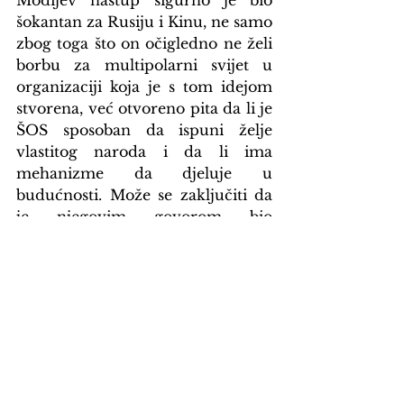
Modijev nastup sigurno je bio 
šokantan za Rusiju i Kinu, ne samo 
zbog toga što on očigledno ne želi 
borbu za multipolarni svijet u 
organizaciji koja je s tom idejom 
stvorena, već otvoreno pita da li je 
ŠOS sposoban da ispuni želje 
vlastitog naroda i da li ima 
mehanizme da djeluje u 
budućnosti. Može se zaključiti da 
je njegovim govorom bio 
zadovoljni Joseph Biden, koji je 
Indiji pružio ruku savezništva sa 
Zapadom, nego bilo ko drugi ko je 
učestvovao na samitu.
Sličan problem Rusija i Kina su 
imali s bivšim brazilskim 
predsjednikom Jairom 