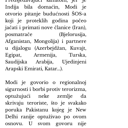
Predsjedavajući samitom, jer je 
Indija bila domaćin, Modi je 
otvorio pitanje budućnosti ŠOS-a 
koji je proteklih godina počeo 
jačati i primati nove članice (Iran), 
posmatrače (Bjelorusija, 
Afganistan, Mongolija) i partnere 
u dijalogu (Azerbejdžan, Kuvajt, 
Egipat, Armenija, Turska, 
Saudijska Arabija, Ujedinjeni 
Arapski Emirati, Katar...).
Modi je govorio o regionalnoj 
sigurnosti i borbi protiv terorizma, 
optužujući neke zemlje da 
skrivaju teroriste, što je svakako 
poruka Pakistanu kojeg je New 
Delhi ranije optuživao po ovom 
osnovu. U svom govoru nije 