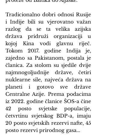
proteže od Baltika do Aljaske.
Tradicionalno dobri odnosi Rusije 
i Indije bili su vjerovatno važan 
razlog da se ta velika azijska 
država pridruži organizaciji u 
kojoj Kina vodi glavnu riječ. 
Tokom 2017. godine Indija je, 
zajedno sa Pakistanom, postala je 
članica. Za stolom su sjedile dvije 
najmnogoljudnije države, četiri 
nuklearne sile, najveća država na 
planeti i gotovo sve države 
Centralne Azije. Prema podacima 
iz 2022. godine članice ŠOS-a čine 
42 posto svjetske populacije, 
četvrtinu svjetskog BDP-a, imaju 
20 posto svjetskih rezervi nafte, 45 
posto rezervi prirodnog gasa...