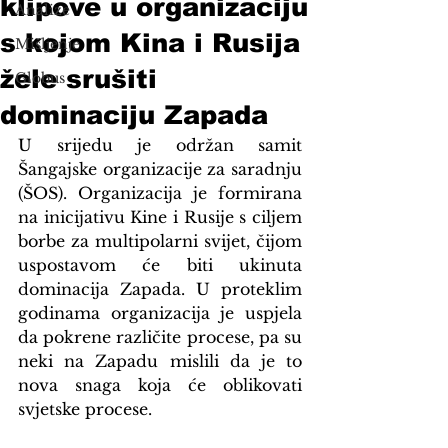
klipove u organizaciju
Analize
s kojom Kina i Rusija
Mišljenje
žele srušiti
Globus
dominaciju Zapada
U srijedu je održan samit 
Šangajske organizacije za saradnju 
(ŠOS). Organizacija je formirana 
na inicijativu Kine i Rusije s ciljem 
borbe za multipolarni svijet, čijom 
uspostavom će biti ukinuta 
dominacija Zapada. U proteklim 
godinama organizacija je uspjela 
da pokrene različite procese, pa su 
neki na Zapadu mislili da je to 
nova snaga koja će oblikovati 
svjetske procese. 