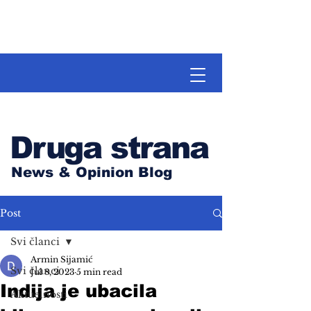
Druga strana
News & Opinion Blog
Post
Svi članci
Armin Sijamić
Svi članci
Jul 8, 2023
5 min read
Indija je ubacila
Aktuelnosti