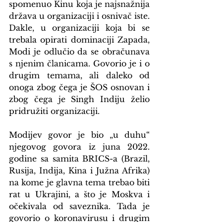
spomenuo Kinu koja je najsnažnija 
država u organizaciji i osnivač iste. 
Dakle, u organizaciji koja bi se 
trebala opirati dominaciji Zapada, 
Modi je odlučio da se obračunava 
s njenim članicama. Govorio je i o 
drugim temama, ali daleko od 
onoga zbog čega je ŠOS osnovan i 
zbog čega je Singh Indiju želio 
pridružiti organizaciji.
Modijev govor je bio „u duhu“ 
njegovog govora iz juna 2022. 
godine sa samita BRICS-a (Brazil, 
Rusija, Indija, Kina i Južna Afrika) 
na kome je glavna tema trebao biti 
rat u Ukrajini, a što je Moskva i 
očekivala od saveznika. Tada je 
govorio o koronavirusu i drugim 