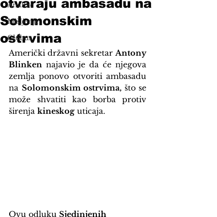
otvaraju ambasadu na
Analize
Solomonskim
Mišljenje
ostrvima
Globus
Američki državni sekretar 
Antony 
Blinken
 najavio je da će njegova 
zemlja ponovo otvoriti ambasadu 
na 
Solomonskim ostrvima, 
što se 
može shvatiti kao borba protiv  
širenja 
kineskog
 uticaja.
Ovu odluku 
Sjedinjenih 