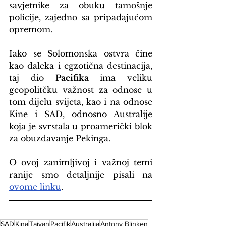
savjetnike za obuku tamošnje 
policije, zajedno sa pripadajućom 
opremom.
Iako se Solomonska ostvra čine 
kao daleka i egzotična destinacija, 
taj dio 
Pacifika
 ima veliku 
geopolitčku važnost za odnose u 
tom dijelu svijeta, kao i na odnose 
Kine i SAD, odnosno Australije 
koja je svrstala u proamerički blok 
za obuzdavanje Pekinga.
O ovoj zanimljivoj i važnoj temi 
ranije smo detaljnije pisali na 
ovome linku
.
SAD
Kina
Tajvan
Pacifik
Australija
Antony Blinken