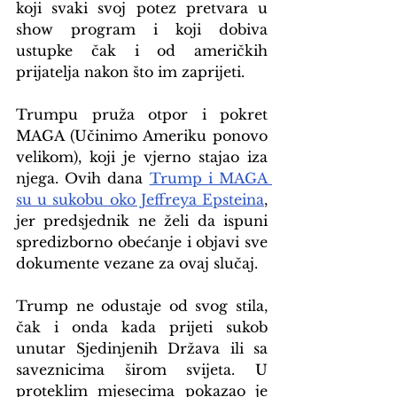
koji svaki svoj potez pretvara u 
show program i koji dobiva 
ustupke čak i od američkih 
prijatelja nakon što im zaprijeti.
Trumpu pruža otpor i pokret 
MAGA (Učinimo Ameriku ponovo 
velikom), koji je vjerno stajao iza 
njega. Ovih dana 
Trump i MAGA 
su u sukobu oko Jeffreya Epsteina
, 
jer predsjednik ne želi da ispuni 
spredizborno obećanje i objavi sve 
dokumente vezane za ovaj slučaj.
Trump ne odustaje od svog stila, 
čak i onda kada prijeti sukob 
unutar Sjedinjenih Država ili sa 
saveznicima širom svijeta. U 
proteklim mjesecima pokazao je 