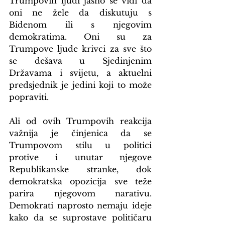
Trumpovih ljudi jasno se vidi da 
oni ne žele da diskutuju s 
Bidenom ili s njegovim 
demokratima. Oni su za 
Trumpove ljude krivci za sve što 
se dešava u Sjedinjenim 
Državama i svijetu, a aktuelni 
predsjednik je jedini koji to može 
popraviti.
Ali od ovih Trumpovih reakcija 
važnija je činjenica da se 
Trumpovom stilu u politici 
protive i unutar njegove 
Republikanske stranke, dok 
demokratska opozicija sve teže 
parira njegovom narativu. 
Demokrati naprosto nemaju ideje 
kako da se suprostave političaru 