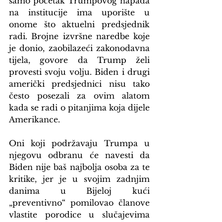
samo početak Trumpovog napada 
na institucije ima uporište u 
onome što aktuelni predsjednik 
radi. Brojne izvršne naredbe koje 
je donio, zaobilazeći zakonodavna 
tijela, govore da Trump želi 
provesti svoju volju. Biden i drugi 
američki predsjednici nisu tako 
često posezali za ovim alatom 
kada se radi o pitanjima koja dijele 
Amerikance.
Oni koji podržavaju Trumpa u 
njegovu odbranu će navesti da 
Biden nije baš najbolja osoba za te 
kritike, jer je u svojim zadnjim 
danima u Bijeloj kući 
„preventivno“ pomilovao članove 
vlastite porodice u slučajevima 