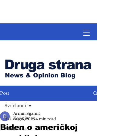
Druga strana
News & Opinion Blog
Post
Svi članci
Armin Sijamić
Svi članci
Aug 6, 2025
4 min read
Biden o američkoj
Aktuelnosti