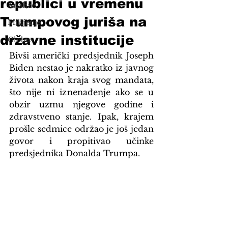
republici u vremenu
Analize
Trumpovog juriša na
Mišljenje
državne institucije
Globus
Bivši američki predsjednik Joseph 
Biden nestao je nakratko iz javnog 
života nakon kraja svog mandata, 
što nije ni iznenađenje ako se u 
obzir uzmu njegove godine i 
zdravstveno stanje. Ipak, krajem 
prošle sedmice održao je još jedan 
govor i propitivao učinke 
predsjednika Donalda Trumpa.