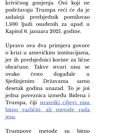
krivičnog gonjenja. Oni koji ne 
podržavaju Trumpa reći će da je 
sadašnji predsjednik pomilovao 
1.500 ljudi osuđenih za upad u 
Kapitol 6. januara 2021. godine.
Upravo ova dva primjera govore 
o krizi u američkim institucijama, 
jer ih predsjednici koriste za lične 
obračune. Takve stvari nisu se 
ovako često događale u 
Sjedinjenim Državama samo 
desetak godina unazad. To je još 
jedna poveznica između Bidena i 
Trumpa, čiji 
strateški ciljevi nisu 
bitno različiti, ali metode rada 
jesu
.
Trumpove metode su bitno 