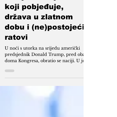
naciji: Predsjednik
koji pobjeđuje,
država u zlatnom
dobu i (ne)postojeći
ratovi
U noći s utorka na srijedu američki
predsjednik Donald Trump, pred oba
doma Kongresa, obratio se naciji. U još
jednom showu svojstvenom samo
njemu, Trump je slavio svoju politiku.
Foto: Trump u obraćanju američkom
Kongresu u februaru 2026. godine
Nastupi američkih predsjednika u
javnosti pomno se planiraju od
mnoštva stručnjaka u raznim