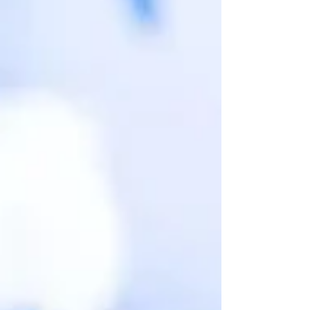
oblastima. Čak i oni među njima s
najmanje karizme s pripremljenim
govorima izgledaju besprijekorno i
često veoma uvjerljivo bez obzira o koj