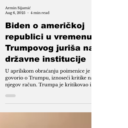
Armin Sijamić
Aug 6, 2025
4 min read
Biden o američkoj
republici u vremenu
Trumpovog juriša na
državne institucije
U aprilskom obraćanju poimenice je
govorio o Trumpu, iznoseći kritike na
njegov račun. Trumpa je kritikovao i
prošle sedmice, iako ga u dvadesetak
minuta obraćanja imenom nije
spominjao.