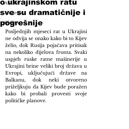
o ukrajinskom ratu
Analize
sve su dramatičnije i
Mišljenje
pogrešnije
Globus
Posljednjih mjeseci rat u Ukrajini 
ne odvija se onako kako bi to Kijev 
želio, dok Rusija pojačava pritisak 
na nekoliko dijelova fronta. Svaki 
uspjeh ruske ratne mašinerije u 
Ukrajini brine veliki broj država u 
Evropi, uključujući države na 
Balkanu, dok neki otvoreno 
priželjkuju da Kijev bude poražen 
kako bi probali provesti svoje 
političke planove.