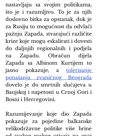
nastavljaju sa svojim politikama, 
što je i razumljivo. To je za njih 
doslovno bitka za opstanak, dok je 
za Rusiju to mogućnost da odvlači 
pažnju Zapada, stvarajući različite 
krize koje mogu eskalirati i dovesti 
do daljnjih regionalnih i podjela 
na Zapadu. Obračun dijela 
Zapada sa Albinom Kurtijem to 
jasno pokazuje, a 
tolerisanje 
ponašanja zvaničnog Beograda
dovelo je do smrtnih slučajeva u 
Banjskoj i napetosti u Crnoj Gori i 
Bosni i Hercegovini.
Razumijevanje koje dio Zapada 
pokazuje za pojedine balkanske 
velikodržavne politike više brine 
od svakog ruskog uticaja na ovaj 