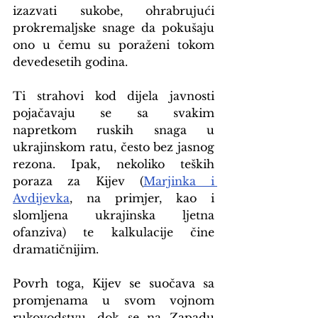
izazvati sukobe, ohrabrujući 
prokremaljske snage da pokušaju 
ono u čemu su poraženi tokom 
devedesetih godina.
Ti strahovi kod dijela javnosti 
pojačavaju se sa svakim 
napretkom ruskih snaga u 
ukrajinskom ratu, često bez jasnog 
rezona. Ipak, nekoliko teških 
poraza za Kijev (
Marjinka i 
Avdijevka
, na primjer, kao i 
slomljena ukrajinska ljetna 
ofanziva) te kalkulacije čine 
dramatičnijim.
Povrh toga, Kijev se suočava sa 
promjenama u svom vojnom 
rukovodstvu, dok se na Zapadu 