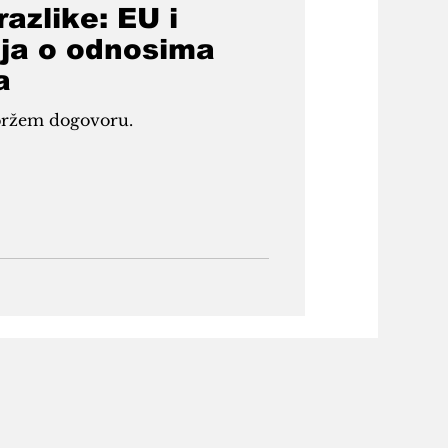
razlike: EU i
ija o odnosima
a
 bržem dogovoru.