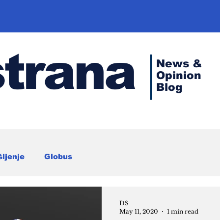
strana
News &
Opinion
Blog
šljenje
Globus
DS
May 11, 2020
1 min read