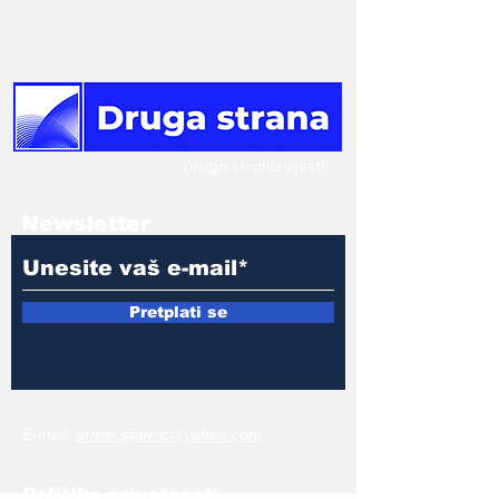
Druga
strana vijesti.
Newsletter
Pretplati se
E-mail:
armin.sijamic@yahoo.com
Politika
privatnosti