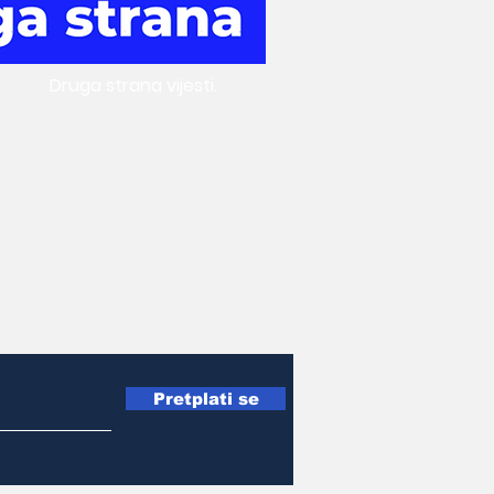
Druga
strana vijesti.
Pretplati se