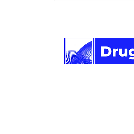
deveta predsjednica
Perua u posljednjoj
deceniji
Newsletter