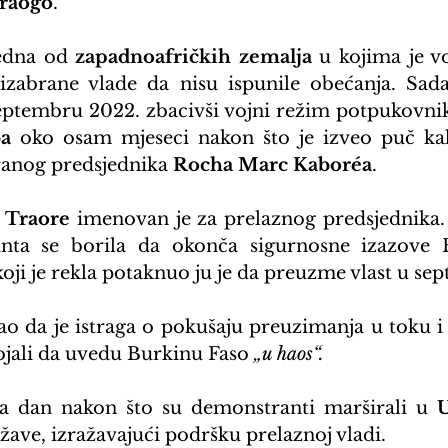
raogo
.
edna od 
zapadnoafričkih zemalja
 u kojima je vo
 izabrane vlade da nisu ispunile obećanja. Sada
septembru 2022. zbacivši vojni režim potpukovni
a
 oko osam mjeseci nakon što je izveo puč kak
anog predsjednika 
Rocha Marc Kaboréa
.
 Traore
 imenovan je za prelaznog predsjednika.
nta se borila da okonča sigurnosne izazove B
oji je rekla potaknuo ju je da preuzme vlast u s
o da je istraga o pokušaju preuzimanja u toku i d
tojali da uvedu Burkinu Faso 
„u haos“.
ila dan nakon što su demonstranti marširali u 
ave, izražavajući podršku prelaznoj vladi.