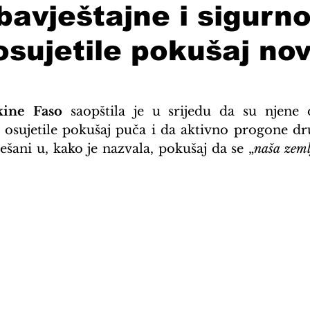
bavještajne i sigurn
osujetile pokušaj no
kine Faso
 saopštila je u srijedu da su njene o
 osujetile pokušaj puča i da aktivno progone dru
ešani u, kako je nazvala, pokušaj da se „
naša zeml