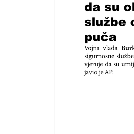
da su o
službe 
puča
Vojna vlada 
Bur
sigurnosne službe
vjeruje da su umij
javio je AP.