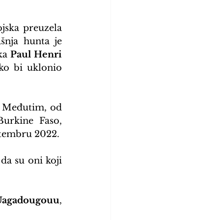
jska preuzela 
šnja hunta je 
ka 
Paul Henri 
o bi uklonio 
 Međutim, od 
urkine Faso, 
eptembru 2022.
a su oni koji 
Uagadougouu
, 