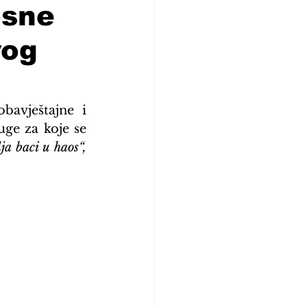
osne
vog
bavještajne i 
ge za koje se 
ja baci u haos“,