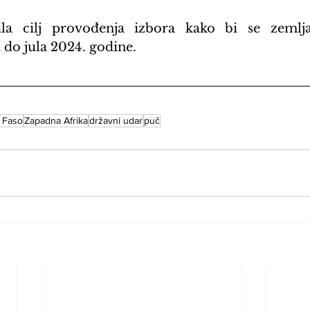
la cilj provođenja izbora kako bi se zemlja
 do jula 2024. godine.
 Faso
Zapadna Afrika
državni udar
puč