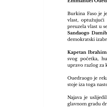
Emmanuel Oued
Burkina Faso je j
vlast, optužujući
preuzela vlast u 
Sandaogo Damib
demokratski izabr
Kapetan Ibrahim
svog početka, hu
upravo razlog za k
Ouedraogo je reka
stoje iza toga nas
Najava je uslijed
glavnom gradu drž