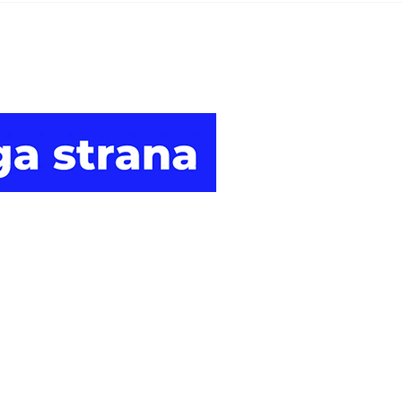
sankcije grupama koje
odo
pomažu finansiranje
bri
Muslimanske braće i
ame
Hamasa
Druga
strana vijesti.