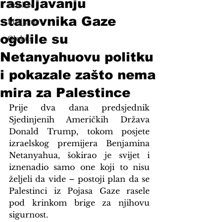
raseljavanju
Analize
stanovnika Gaze
Mišljenje
ogolile su
Globus
Netanyahuovu politku
i pokazale zašto nema
mira za Palestince
Prije dva dana predsjednik 
Sjedinjenih Američkih Država 
Donald Trump, tokom posjete 
izraelskog premijera Benjamina 
Netanyahua, šokirao je svijet i 
iznenadio samo one koji to nisu 
željeli da vide – postoji plan da se 
Palestinci iz Pojasa Gaze rasele 
pod krinkom brige za njihovu 
sigurnost.