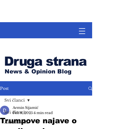
Druga strana
News & Opinion Blog
Post
Svi članci
Armin Sijamić
Svi članci
Feb 9, 2025
4 min read
Trumpove najave o
Aktuelnosti