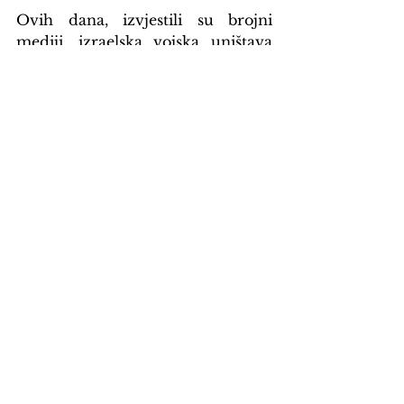
Ovih dana, izvjestili su brojni 
mediji, izraelska vojska uništava 
palestinske domove na Zapadnoj 
obali, na teritoriju kojim nikada 
nije vladao Hamas, a Trump 
uvodi sankcije Međunarodnom 
krivičnom sudu koji je 
Netanyahua stavio na 
međunarodnu potjernicu.
Šta će Trump i Sjedinjene 
Američke Države poduzeti u 
dogledno vrijeme u Pojasu Gaze i 
na Zapadnoj obali za sada je 
nepoznanica. Ali ono što je sigurno 
jeste da će Trumpovo upravljanje 
Bijelom kućom ostaviti teške 
posljedice po američki ugled u 