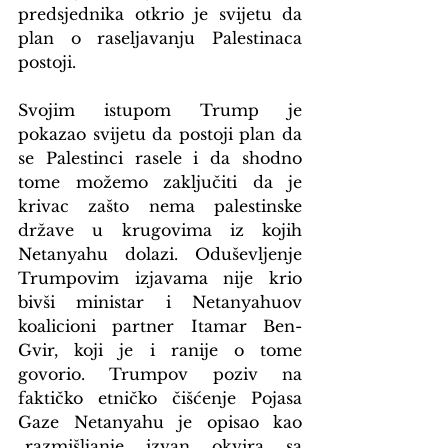
predsjednika otkrio je svijetu da 
plan o raseljavanju Palestinaca 
postoji.
Svojim istupom Trump je 
pokazao svijetu da postoji plan da 
se Palestinci rasele i da shodno 
tome možemo zaključiti da je 
krivac zašto nema palestinske 
države u krugovima iz kojih 
Netanyahu dolazi. Oduševljenje 
Trumpovim izjavama nije krio 
bivši ministar i Netanyahuov 
koalicioni partner Itamar Ben-
Gvir, koji je i ranije o tome 
govorio. Trumpov poziv na 
faktičko etničko čišćenje Pojasa 
Gaze Netanyahu je opisao kao 
„razmišljanje izvan okvira sa 