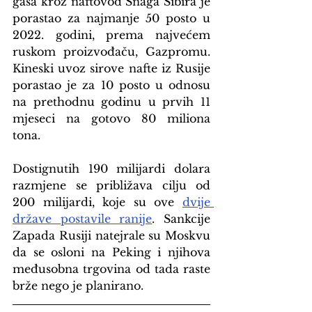
gasa kroz naftovod Snaga Sibira je 
porastao za najmanje 50 posto u 
2022. godini, prema najvećem 
ruskom proizvođaču, Gazpromu. 
Kineski uvoz sirove nafte iz Rusije 
porastao je za 10 posto u odnosu 
na prethodnu godinu u prvih 11 
mjeseci na gotovo 80 miliona 
tona.
Dostignutih 190 milijardi dolara 
razmjene se približava cilju od 
200 milijardi, koje su ove 
dvije 
države postavile ranije
. Sankcije 
Zapada Rusiji natejrale su Moskvu 
da se osloni na Peking i njihova 
međusobna trgovina od tada raste 
brže nego je planirano.