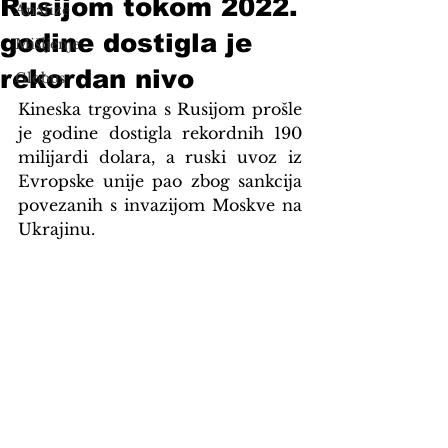
Rusijom tokom 2022.
Analize
godine dostigla je
Mišljenje
rekordan nivo
Globus
Kineska trgovina s Rusijom prošle 
je godine dostigla rekordnih 190 
milijardi dolara, a ruski uvoz iz 
Evropske unije pao zbog sankcija 
povezanih s invazijom Moskve na 
Ukrajinu.