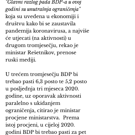
"Glavni razlog pada BDP-a u ovoj 
godini su unutrašnja ograničenja"
koja su uvedena u ekonomiji i 
društvu kako bi se zaustavila 
pandemija koronavirusa, a najviše 
će utjecati (na aktivnosti) u 
drugom tromjesečju, rekao je 
ministar Rešetnikov, prenose 
ruski mediji.
U trećem tromjesečju BDP bi 
trebao pasti 6,3 posto te 5,2 posto 
u posljednja tri mjeseca 2020. 
godine, uz oporavak aktivnosti 
paralelno s ukidanjem 
ograničenja, citirao je ministar 
procjene ministarstva.  Prema 
istoj procjeni, u cijeloj 2020. 
godini BDP bi trebao pasti za pet 