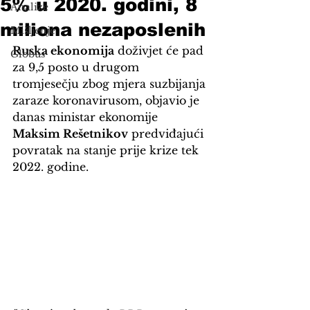
5% u 2020. godini, 8
Analize
miliona nezaposlenih
Mišljenje
Ruska ekonomija
 doživjet će pad 
Globus
za 9,5 posto
 u drugom 
tromjesečju zbog mjera suzbijanja 
zaraze koronavirusom, objavio je 
danas ministar ekonomije 
Maksim Rešetnikov
 predviđajući 
povratak na stanje prije krize tek 
2022. godine.