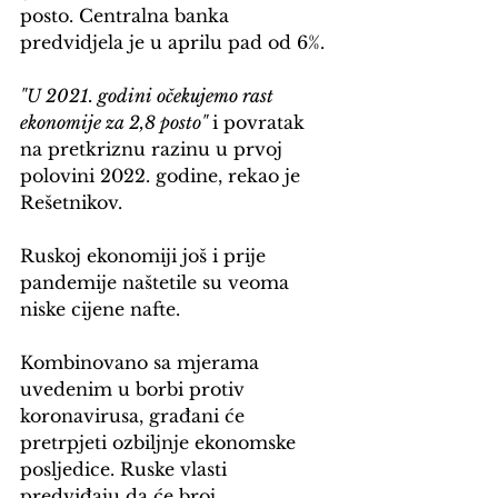
posto. Centralna banka 
predvidjela je u aprilu pad od 6%.
"U 2021. godini očekujemo rast 
ekonomije za 2,8 posto" 
i povratak 
na pretkriznu razinu u prvoj 
polovini 2022. godine, rekao je 
Rešetnikov. 
Ruskoj ekonomiji još i prije 
pandemije naštetile su veoma 
niske cijene nafte. 
Kombinovano sa mjerama 
uvedenim u borbi protiv 
koronavirusa, građani će 
pretrpjeti ozbiljnje ekonomske 
posljedice. Ruske vlasti 
predviđaju da će broj 