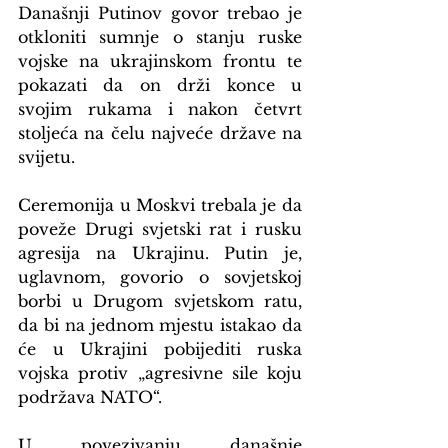
Današnji Putinov govor trebao je 
otkloniti sumnje o stanju ruske 
vojske na ukrajinskom frontu te 
pokazati da on drži konce u 
svojim rukama i nakon četvrt 
stoljeća na čelu najveće države na 
svijetu.
Ceremonija u Moskvi trebala je da 
poveže Drugi svjetski rat i rusku 
agresija na Ukrajinu. Putin je, 
uglavnom, govorio o sovjetskoj 
borbi u Drugom svjetskom ratu, 
da bi na jednom mjestu istakao da 
će u Ukrajini pobijediti ruska 
vojska protiv „agresivne sile koju 
podržava NATO“.
U povezivanju današnje 