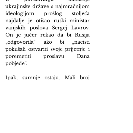
ukrajinske države s najmračnijom 
ideologijom prošlog stoljeća 
najdalje je otišao ruski ministar 
vanjskih poslova Sergej Lavrov. 
On je jučer rekao da bi Rusija 
„odgovorila“ ako bi „nacisti 
pokušali ostvariti svoje prijetnje i 
poremetiti proslavu Dana 
pobjede“.
Ipak, sumnje ostaju. Mali broj 
stranih gostiju poruka je Putinu 
šta o njegovoj politici misle oni 
koji imaju mogućnost da se s njim 
ne slažu, današnja vojna parada je 
blijeda sjena sile koja se ranijih 
godina ponosno pokazivala 
svijetu, a više od četiri godine rata 