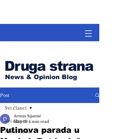
Druga strana
News & Opinion Blog
Post
Svi članci
Armin Sijamić
Svi članci
May 10
4 min read
Putinova parada u
Aktuelnosti