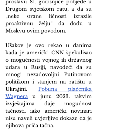
proslavu 81. godišnjice pobjede u 
Drugom svjetskom ratu, a da su 
„neke strane ličnosti izrazile 
proaktivnu želju“ da dođu u 
Moskvu ovim povodom.
Ušakov je ovo rekao u danima 
kada je američki CNN špekulisao 
o mogućnosti vojnog ili državnog 
udara u Rusiji, navodeći da su 
mnogi nezadovoljni Putinovom 
politikom i stanjem na ratištu u 
Ukrajini. 
Pobuna plaćenika 
Wagnera
 u junu 2023. takvim 
izvještajima daje mogućnost 
tačnosti, iako američki novinari 
nisu naveli uvjerljive dokaze da je 
njihova priča tačna.