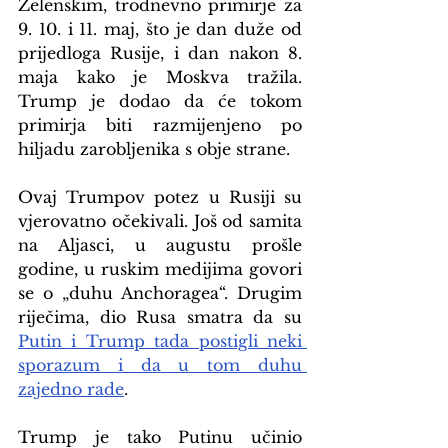
Zelenskim, trodnevno primirje za 
9. 10. i 11. maj, što je dan duže od 
prijedloga Rusije, i dan nakon 8. 
maja kako je Moskva tražila. 
Trump je dodao da će tokom 
primirja biti razmijenjeno po 
hiljadu zarobljenika s obje strane.
Ovaj Trumpov potez u Rusiji su 
vjerovatno očekivali. Još od samita 
na Aljasci, u augustu prošle 
godine, u ruskim medijima govori 
se o „duhu Anchoragea“. Drugim 
riječima, dio Rusa smatra da su 
Putin i Trump tada postigli neki 
sporazum i da u tom duhu 
zajedno rade
.
Trump je tako Putinu učinio 