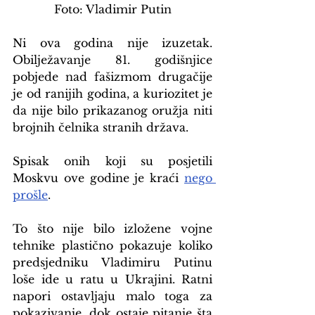
Foto: Vladimir Putin
Ni ova godina nije izuzetak. 
Obilježavanje 81. godišnjice 
pobjede nad fašizmom drugačije 
je od ranijih godina, a kuriozitet je 
da nije bilo prikazanog oružja niti 
brojnih čelnika stranih država.
Spisak onih koji su posjetili 
Moskvu ove godine je kraći 
nego 
prošle
.
To što nije bilo izložene vojne 
tehnike plastično pokazuje koliko 
predsjedniku Vladimiru Putinu 
loše ide u ratu u Ukrajini. Ratni 
napori ostavljaju malo toga za 
pokazivanje, dok ostaje pitanje šta 