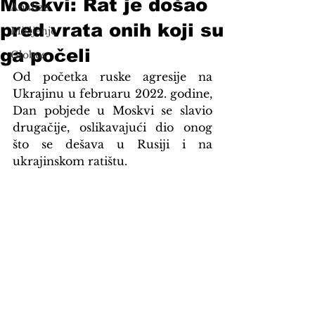
Moskvi: Rat je došao
Analize
pred vrata onih koji su
Mišljenje
ga počeli
Globus
Od početka ruske agresije na 
Ukrajinu u februaru 2022. godine, 
Dan pobjede u Moskvi se slavio 
drugačije, oslikavajući dio onog 
što se dešava u Rusiji i na 
ukrajinskom ratištu.