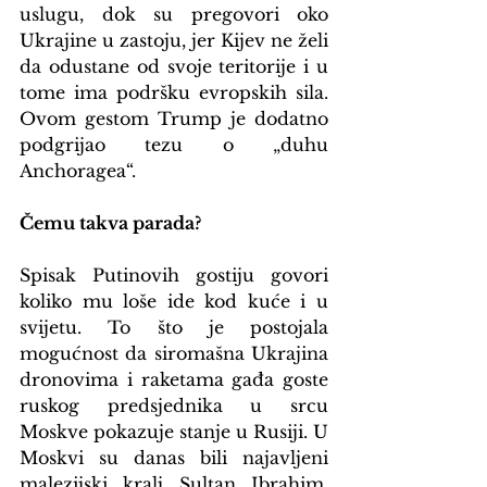
uslugu, dok su pregovori oko 
Ukrajine u zastoju, jer Kijev ne želi 
da odustane od svoje teritorije i u 
tome ima podršku evropskih sila. 
Ovom gestom Trump je dodatno 
podgrijao tezu o „duhu 
Anchoragea“.
Čemu takva parada?
Spisak Putinovih gostiju govori 
koliko mu loše ide kod kuće i u 
svijetu. To što je postojala 
mogućnost da siromašna Ukrajina 
dronovima i raketama gađa goste 
ruskog predsjednika u srcu 
Moskve pokazuje stanje u Rusiji. U 
Moskvi su danas bili najavljeni 
malezijski kralj Sultan Ibrahim, 