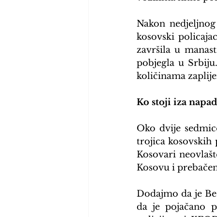
Nakon nedjeljnog 
kosovski policaja
završila u manast
pobjegla u Srbiju.
količinama zaplije
Ko stoji iza napad
Oko dvije sedmice
trojica kosovskih 
Kosovari neovlašten
Kosovu i prebačen
Dodajmo da je Beo
da je pojačano p