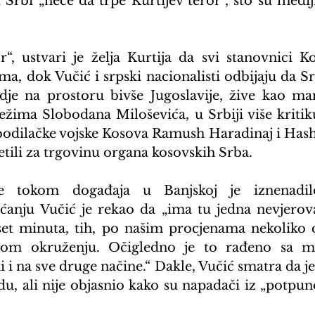
Srbi „neće da trpe Kurtijev teror“, što su mediji
or“, ustvari je želja Kurtija da svi stanovnici K
a, dok Vučić i srpski nacionalisti odbijaju da Sr
gdje na prostoru bivše Jugoslavije, žive kao man
ežima Slobodana Miloševića, u Srbiji više kritiku
dilačke vojske Kosova Ramush Haradinaj i Hashi
tili za trgovinu organa kosovskih Srba.
je tokom događaja u Banjskoj je iznenadil
nju Vučić je rekao da „ima tu jedna nevjerovat
set minuta, tih, po našim procjenama nekoliko d
nom okruženju. Očigledno je to rađeno sa m
i i na sve druge načine.“ Dakle, Vučić smatra da je
du, ali nije objasnio kako su napadači iz „potpun