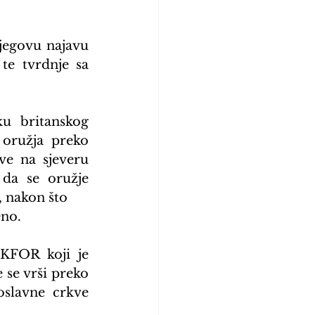
egovu najavu 
e tvrdnje sa 
u britanskog 
oružja preko 
e na sjeveru 
da se oružje 
, nakon što
eno.
KFOR koji je 
se vrši preko 
slavne crkve 