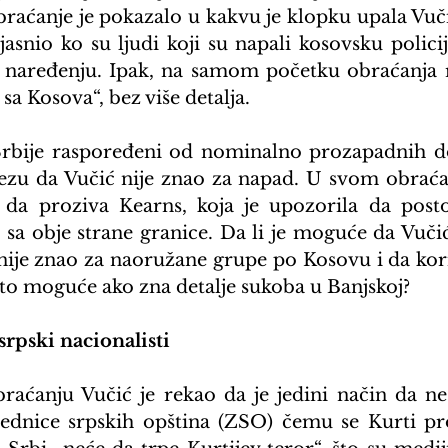
 obraćanje je pokazalo u kakvu je klopku upala Vuči
asnio ko su ljudi koji su napali kosovsku policiju
m naređenju. Ipak, na samom početku obraćanja r
sa Kosova“, bez više detalja.
Srbije raspoređeni od nominalno prozapadnih do
 tezu da Vučić nije znao za napad. U svom obraćan
 da proziva Kearns, koja je upozorila da posto
 sa obje strane granice. Da li je moguće da Vučić 
 nije znao za naoružane grupe po Kosovu i da kori
 to moguće ako zna detalje sukoba u Banjskoj?
 srpski nacionalisti
ćanju Vučić je rekao da je jedini način da ne
jednice srpskih opština (ZSO) čemu se Kurti prot