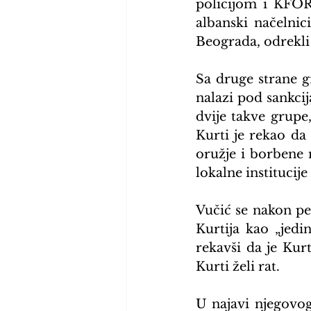
policijom i KFOR
albanski načelnic
Beograda, odrekli i 
Sa druge strane g
nalazi pod sankci
dvije takve grupe,
Kurti je rekao da 
oružje i borbene 
lokalne institucij
Vučić se nakon pet
Kurtija kao „jed
rekavši da je Kur
Kurti želi rat.
U najavi njegovog 