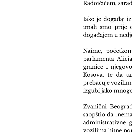
Radoičićem, sarad
Iako je događaj 
imali smo prije d
događajem u nedje
Naime, početkom 
parlamenta Alicia
granice i njegovo
Kosova, te da ta
prebacuje vozilim
izgubi jako mnogo
Zvanični Beograd
saopštio da „nema
administrativne 
vozilima hitne po