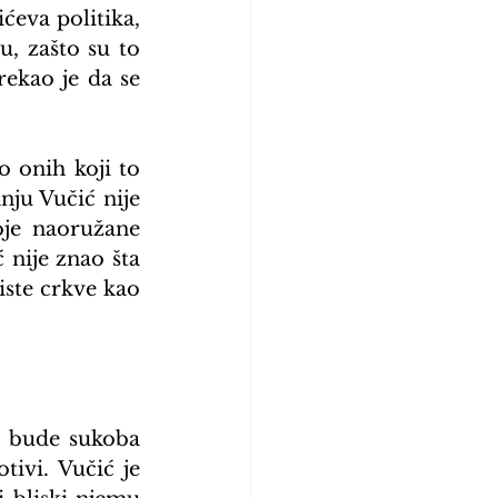
ćeva politika, 
, zašto su to 
ekao je da se 
 onih koji to 
ju Vučić nije 
je naoružane 
nije znao šta 
ste crkve kao 
 bude sukoba 
ivi. Vučić je 