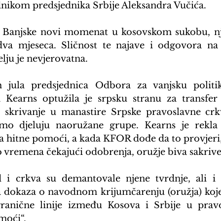
nikom predsjednika Srbije Aleksandra Vučića.
iz Banjske novi momenat u kosovskom sukobu, nj
va mjeseca. Sličnost te najave i odgovora na t
lju je nevjerovatna.
jula predsjednica Odbora za vanjsku politik
 Kearns optužila je srpsku stranu za transfer 
 skrivanje u manastire Srpske pravoslavne crkv
mo djeluju naoružane grupe. Kearns je rekla 
a hitne pomoći, a kada KFOR dođe da to provjeri
 vremena čekajući odobrenja, oružje biva sakriv
 i crkva su demantovale njene tvrdnje, ali i 
 dokaza o navodnom krijumčarenju (oružja) koje 
granične linije između Kosova i Srbije u pravo
moći“.