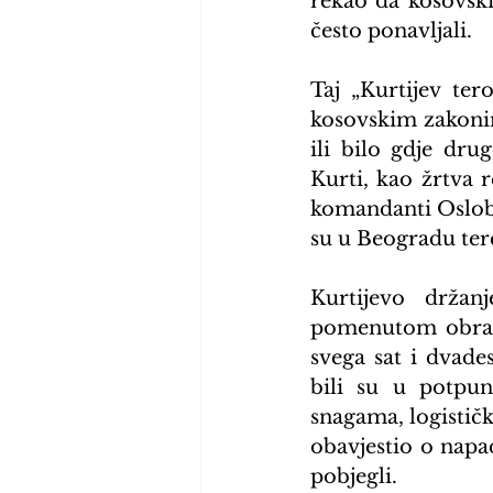
rekao da kosovski 
često ponavljali.
Taj „Kurtijev ter
kosovskim zakonim
ili bilo gdje dru
Kurti, kao žrtva r
komandanti Oslobo
su u Beogradu tere
Kurtijevo držan
pomenutom obraća
svega sat i dvade
bili su u potpu
snagama, logističk
obavjestio o napa
pobjegli.