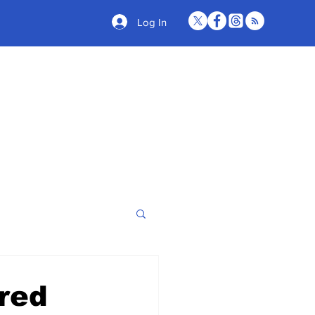
Log In
red