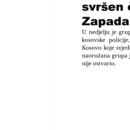
svršen 
Zapada 
U nedjelju je gru
kosovske policij
Kosovo koje svjed
naoružana grupa je
nije ostvario.