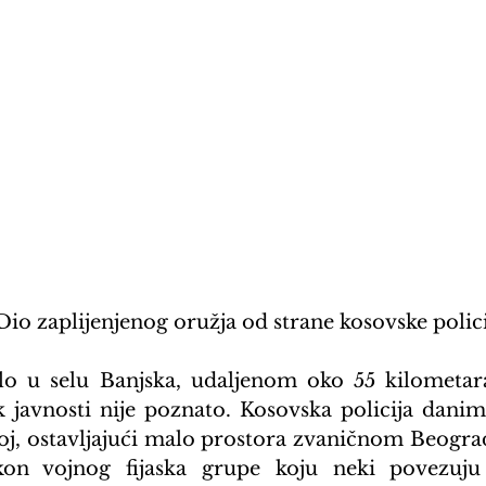
Dio zaplijenjenog oružja od strane kosovske polici
lo u selu Banjska, udaljenom oko 55 kilometara
ek javnosti nije poznato. Kosovska policija danima
koj, ostavljajući malo prostora zvaničnom Beogra
akon vojnog fijaska grupe koju neki povezuj