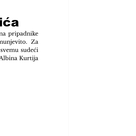
ića
na pripadnike 
unjevito. Za 
 svemu sudeći 
lbina Kurtija 