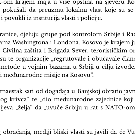
-om krajem maja u više opština na sjeveru Kos
i pokušali da preuzmu lokalnu vlast koje su se S
povukli iz institucija vlasti i policije.
ranice, djeluju grupe pod kontrolom Srbije i Rado
jama Washingtona i Londona. Kosovo je krajem ju
 Civilna zaštita i Brigada Sever, terorističkim or
su te organizacije „regrutovale i obučavale člano
metode u vojnim bazama u Srbiji u cilju izvođe
e i međunarodne misije na Kosovu“.
naestak sati od događaja u Banjskoj obratio javno
inog krivca“ te „dio međunarodne zajednice koj
tijeva „želja“ da „uvuče Srbiju u rat s NATO-om“ 
obraćanja, mediji bliski vlasti su javili da će Vuč