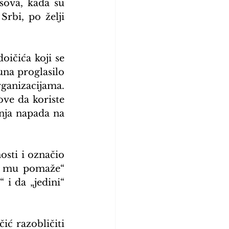
ova, kada su 
rbi, po želji 
ičića koji se 
na proglasilo 
ganizacijama. 
ve da koriste 
nja napada na 
sti i označio 
i mu pomaže“ 
i da „jedini“ 
ić razobličiti 