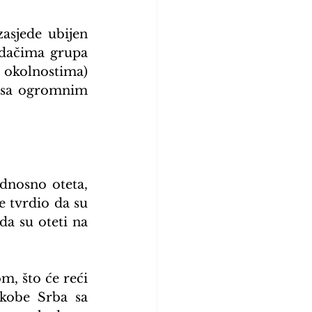
asjede ubijen 
adačima grupa 
 okolnostima) 
e sa ogromnim 
dnosno oteta, 
e tvrdio da su 
da su oteti na 
, što će reći 
kobe Srba sa 