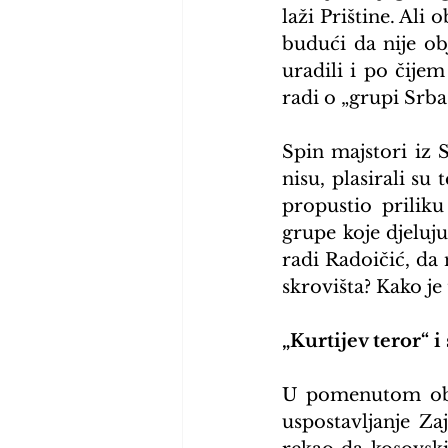
laži Prištine. Ali
budući da nije obj
uradili i po čije
radi o „grupi Srba 
Spin majstori iz 
nisu, plasirali su
propustio priliku
grupe koje djeluju
radi Radoičić, da
skrovišta? Kako je
„Kurtijev teror“ i
U pomenutom obra
uspostavljanje Za