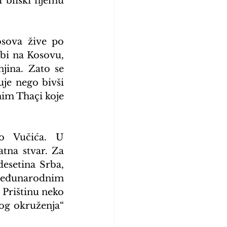
 bliski njemu 
osova žive po 
bi na Kosovu, 
jina. Zato se 
je nego bivši 
m Thaçi koje 
o Vučića. U 
na stvar. Za 
esetina Srba, 
eđunarodnim 
 Prištinu neko 
og okruženja“ 