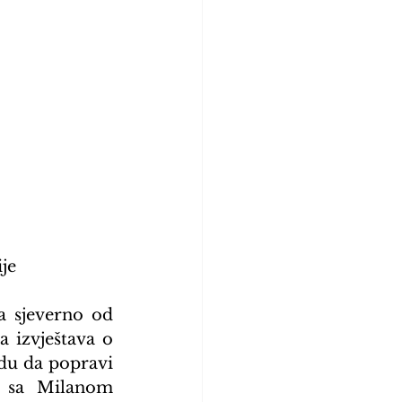
je
 sjeverno od 
 izvještava o 
du da popravi 
u sa Milanom 