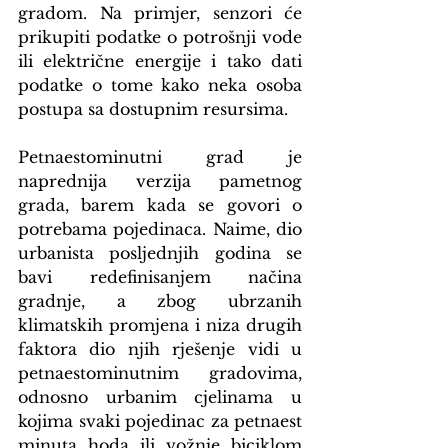
gradom. Na primjer, senzori će 
prikupiti podatke o potrošnji vode 
ili električne energije i tako dati 
podatke o tome kako neka osoba 
postupa sa dostupnim resursima.
Petnaestominutni grad je 
naprednija verzija pametnog 
grada, barem kada se govori o 
potrebama pojedinaca. Naime, dio 
urbanista posljednjih godina se 
bavi redefinisanjem načina 
gradnje, a zbog ubrzanih 
klimatskih promjena i niza drugih 
faktora dio njih rješenje vidi u 
petnaestominutnim gradovima, 
odnosno urbanim cjelinama u 
kojima svaki pojedinac za petnaest 
minuta hoda ili vožnje biciklom 