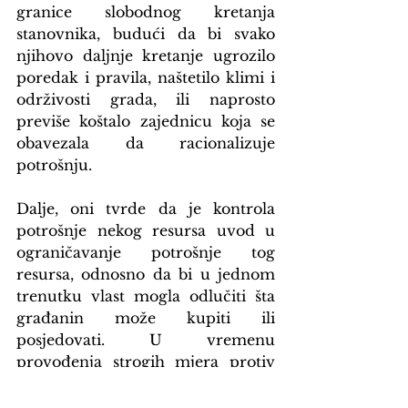
granice slobodnog kretanja 
stanovnika, budući da bi svako 
njihovo daljnje kretanje ugrozilo 
poredak i pravila, naštetilo klimi i 
održivosti grada, ili naprosto 
previše koštalo zajednicu koja se 
obavezala da racionalizuje 
potrošnju.
Dalje, oni tvrde da je kontrola 
potrošnje nekog resursa uvod u 
ograničavanje potrošnje tog 
resursa, odnosno da bi u jednom 
trenutku vlast mogla odlučiti šta 
građanin može kupiti ili 
posjedovati. U vremenu 
provođenja strogih mjera protiv 
širenja koronavirusa u nekim 
državama, ove teorije su dobile 