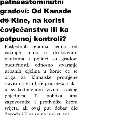
petnaestominutni
Analize
gradovi: Od Kanade
Mišljenje
do Kine, na korist
Globus
čovječanstvu ili ka
potpunoj kontroli?
Posljednjih godina jedna od 
važnijih tema u društvenim 
naukama i politici su gradovi 
budućnosti, odnosno stvaranje 
urbanih cijelina u kome će se 
briga za klimatske promjene 
staviti na vrh liste prioriteta, čak i 
u svakodnevnom životu svakog 
pojedinca. Ta politika ima 
zagovornike i protivnike širom 
svijeta, ali ovaj put dobar dio 
Zapada i Kina su na istoj strani.