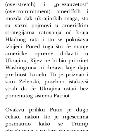
(overstretch) i „prezauzetost“ 
(overcommitment) američkih i 
možda čak ukrajinskih snaga, što 
su važni pojmovi u američkim 
strategijama ratovanja od kraja 
Hladnog rata i što se pokušava 
izbijeći. Pored toga što će manje 
američke opreme dolaziti u 
Ukrajinu, Kijev ne bi bio prioritet 
Washingtona ni država koje daju 
prednost Izraelu. To je priznao i 
sam Zelenski, posebno istakavši 
strah da će Ukrajina ostati bez 
pomenutog sistema Patriot.
Ovakvu priliku Putin je dugo 
čekao, nakon što je mjesecima 
posmatrao kako se Trump 
obračunava s ruskim saveznicima 