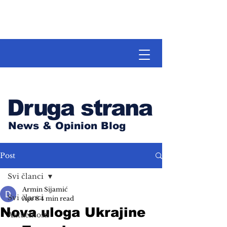
Druga strana
News & Opinion Blog
Post
Svi članci
Armin Sijamić
Svi članci
Apr 8
4 min read
Nova uloga Ukrajine
Aktuelnosti