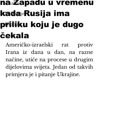
na Zapadu u vremenu
Analize
kada Rusija ima
Mišljenje
priliku koju je dugo
Globus
čekala
Američko-izraelski rat protiv 
Irana iz dana u dan, na razne 
načine, utiče na procese u drugim 
dijelovima svijeta. Jedan od takvih 
primjera je i pitanje Ukrajine.