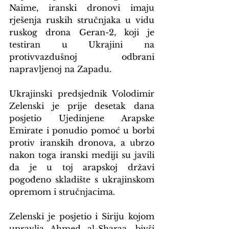
Naime, iranski dronovi imaju 
rješenja ruskih stručnjaka u vidu 
ruskog drona Geran-2, koji je 
testiran u Ukrajini na 
protivvazdušnoj odbrani 
napravljenoj na Zapadu.
Ukrajinski predsjednik Volodimir 
Zelenski je prije desetak dana 
posjetio Ujedinjene Arapske 
Emirate i ponudio pomoć u borbi 
protiv iranskih dronova, a ubrzo 
nakon toga iranski mediji su javili 
da je u toj arapskoj državi 
pogođeno skladište s ukrajinskom 
opremom i stručnjacima.
Zelenski je posjetio i Siriju kojom 
upravlja Ahmed al-Sharaa, bivši 