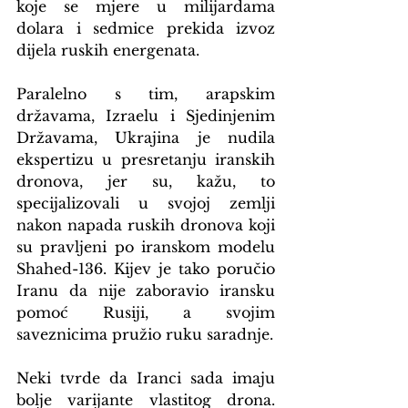
koje se mjere u milijardama 
dolara i sedmice prekida izvoz 
dijela ruskih energenata.
Paralelno s tim, arapskim 
državama, Izraelu i Sjedinjenim 
Državama, Ukrajina je nudila 
ekspertizu u presretanju iranskih 
dronova, jer su, kažu, to 
specijalizovali u svojoj zemlji 
nakon napada ruskih dronova koji 
su pravljeni po iranskom modelu 
Shahed-136. Kijev je tako poručio 
Iranu da nije zaboravio iransku 
pomoć Rusiji, a svojim 
saveznicima pružio ruku saradnje.
Neki tvrde da Iranci sada imaju 
bolje varijante vlastitog drona. 