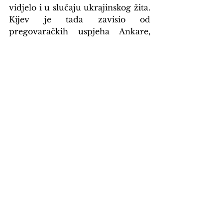
vidjelo i u slučaju ukrajinskog žita. 
Kijev je tada zavisio od 
pregovaračkih uspjeha Ankare, 
Washingtona i drugih.
Turneja Zelenskog po Bliskom 
istoku poklapa se s dolaskom 
proljeća. U prethodne četiri 
godine upravo tada su pokretane 
ofanzive, većinom ruske. Rijetko 
kada su donosile veća teritorijalna 
osvajanja, ali uvijek su imale za 
posljedicu veliko trošenje ljudi i 
materijala. Sada kada američka i 
izraelska vojska trebaju američko 
oružje i oruđe, to može biti važna 
stavka u ruskim planovima. Zato 
je Zelenskom, koji je bez sumnje 
na strani SAD-a i Izraela, u 