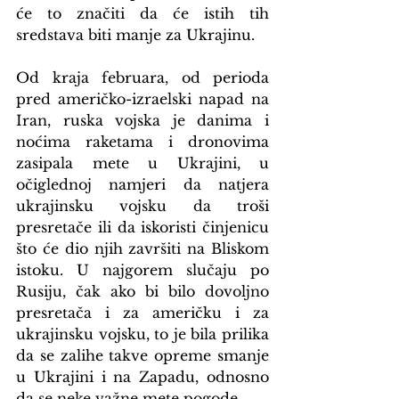
će to značiti da će istih tih 
sredstava biti manje za Ukrajinu.
Od kraja februara, od perioda 
pred američko-izraelski napad na 
Iran, ruska vojska je danima i 
noćima raketama i dronovima 
zasipala mete u Ukrajini, u 
očiglednoj namjeri da natjera 
ukrajinsku vojsku da troši 
presretače ili da iskoristi činjenicu 
što će dio njih završiti na Bliskom 
istoku. U najgorem slučaju po 
Rusiju, čak ako bi bilo dovoljno 
presretača i za američku i za 
ukrajinsku vojsku, to je bila prilika 
da se zalihe takve opreme smanje 
u Ukrajini i na Zapadu, odnosno 
da se neke važne mete pogode.