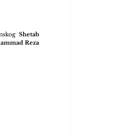
anskog 
Shetab 
hammad Reza 