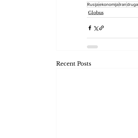
Rusija
ekonomija
Iran
druga
Globus
Recent Posts