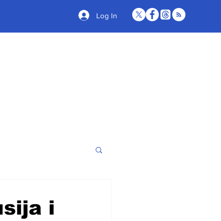
Log In
sija i