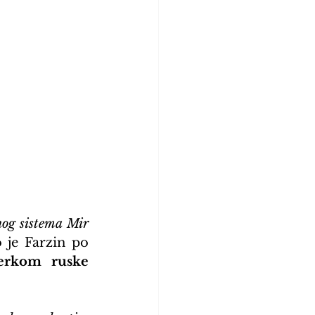
og sistema Mir 
 je Farzin po 
erkom ruske 