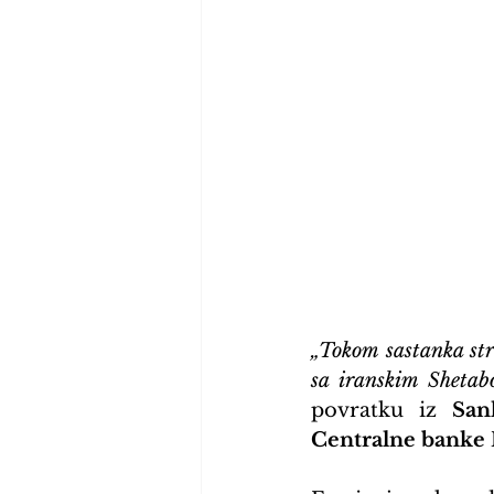
„Tokom sastanka str
sa iranskim Shetabo
povratku iz 
San
Centralne banke