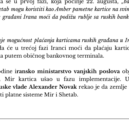
a se u prvoj fazi, koja počinje 22. augusta, 
„ba
etab mogu koristiti kao Amber pametne kartice na sv
e građani Irana moći da podižu rublje sa ruskih banko
uje mogućnost plaćanja karticama ruskih građana u Ir
da će u trećoj fazi Iranci moći da plaćaju kart
a putem običnog bankovnog terminala.
dine i
ransko ministarstvo vanjskih poslova
 ob
uske vlade Alexander Novak
 rekao je da zemlje 
i platne sisteme Mir i Shetab.