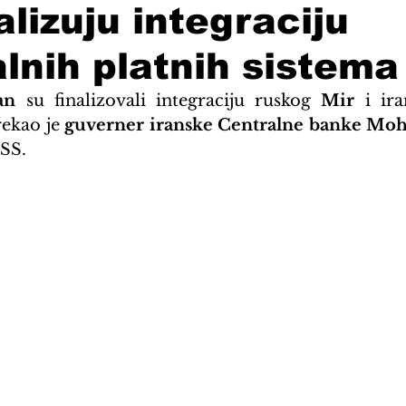
alizuju integraciju
lnih platnih sistema
an
 su finalizovali integraciju ruskog 
Mir
 i ir
rekao je 
guverner iranske Centralne banke Mo
ASS.