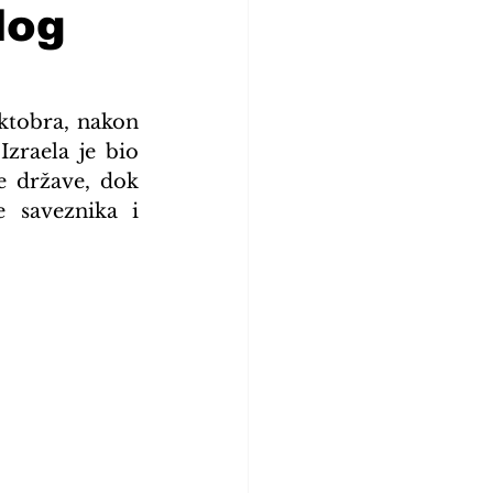
log
ktobra, nakon 
zraela je bio 
e države, dok 
 saveznika i 