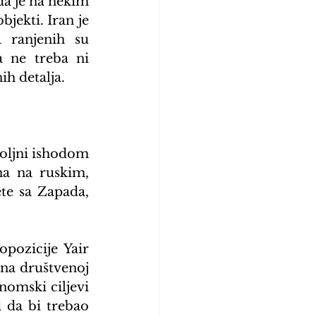
da je na nekim 
ekti. Iran je 
 ranjenih su 
 ne treba ni 
ih detalja.
oljni ishodom 
a na ruskim, 
e sa Zapada, 
pozicije Yair 
 na društvenoj 
omski ciljevi 
 da bi trebao 