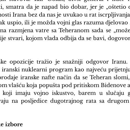
, smatra da je napad bio dobar, jer je „oštetio
sti Irana bez da nas je uvukao u rat iscrpljivanja
sak uspio, ili je možda vojni glas razuma djelovao
ena razmjena vatre sa Teheranom sada se „možem
ije stvari, kojom vlada odbija da se bavi, dogovor
ske opozicije tražio je snažniji odgovor Iranu. 
di iranski nuklearni program kao najveću prijetnju
rodaje iranske nafte način da se Teheran slomi, a
m vlašću koja popušta pod pritiskom Bidenove ad
 koji imaju vojno iskustvo, barem u slučaju ge
aju na posljedice dugotrajnog rata sa drugom
e izbore