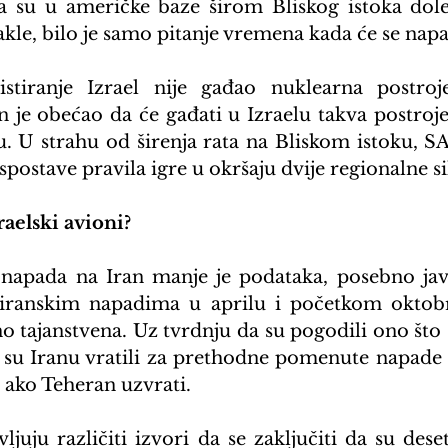
su u američke baze širom Bliskog istoka doletj
kle, bilo je samo pitanje vremena kada će se nap
stiranje Izrael nije gađao nuklearna postroje
n je obećao da će gađati u Izraelu takva postroje
. U strahu od širenja rata na Bliskom istoku, SA
spostave pravila igre u okršaju dvije regionalne si
raelski avioni?
 napada na Iran manje je podataka, posebno jav
iranskim napadima u aprilu i početkom oktobra.
čno tajanstvena. Uz tvrdnju da su pogodili ono što su 
 su Iranu vratili za prethodne pomenute napade i
 ako Teheran uzvrati.
ljuju različiti izvori da se zaključiti da su deset