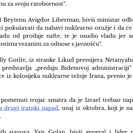
enu za svoju ratobornost“.
el Beytenu Avigdor Liberman, bivši ministar odbr
iti pokušavati da nabavi nuklearno oružje i da će
adu od prodaje nafte, te je osudio vladu jer s
nostima vezanim za odnose s javnošću“.
ly Gotliv, iz stranke Likud premijera Netanyahua
predstavlja „predaju Bidenovoj administraciji“
ce iz kolosijeka nuklearne težnje Irana, prenio je
pomenuti trojac smatra da je Izrael trebao napas
a drugi iranski napad
, onaj iz oktobra, koji je na
.
jih stavova. Yair Golan, bivši general i lider