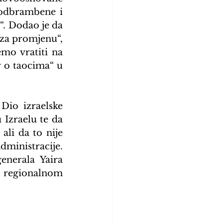
 odbrambene i 
“. Dodao je da 
 za promjenu“, 
o vratiti na 
 o taocima“ u 
Dio izraelske 
 Izraelu te da 
li da to nije 
ministracije. 
nerala Yaira 
 regionalnom 