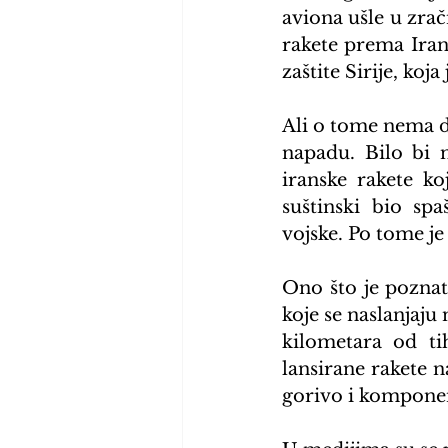
aviona ušle u zračn
rakete prema Iranu
zaštite Sirije, koja
Ali o tome nema d
napadu. Bilo bi n
iranske rakete ko
suštinski bio sp
vojske. Po tome je
Ono što je poznato
koje se naslanjaju 
kilometara od tih
lansirane rakete 
gorivo i komponen