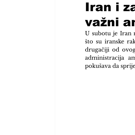
Iran i 
važni a
U subotu je Iran 
što su iranske rak
drugačiji od ovog
administracija a
pokušava da spriječ