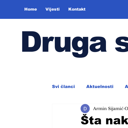
Home
Vijesti
Kontakt
Druga 
Svi članci
Aktuelnosti
A
Armin Sijamić
O
Šta nak