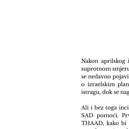
Nakon aprilskog 
suprotnom smjeru. N
se nedavno pojavi
o izraelskim pla
istragu, dok se nag
Ali i bez toga in
SAD pomoći. Prvo
THAAD, kako bi št