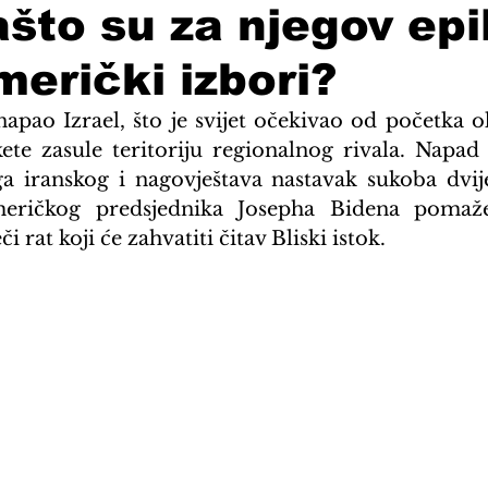
zašto su za njegov epi
merički izbori?
napao Izrael, što je svijet očekivao od početka o
ete zasule teritoriju regionalnog rivala. Napad I
a iranskog i nagovještava nastavak sukoba dvij
meričkog predsjednika Josepha Bidena pomaže
i rat koji će zahvatiti čitav Bliski istok.