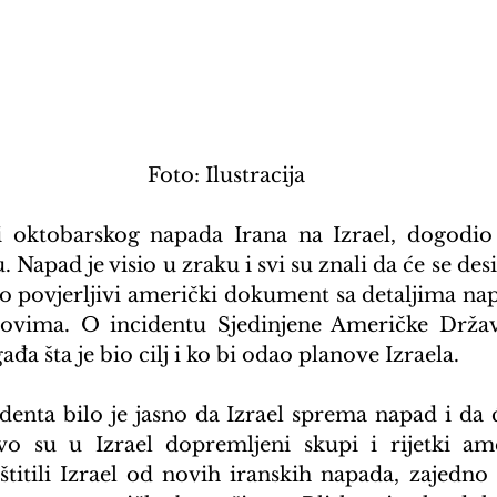
Foto: Ilustracija
i oktobarskog napada Irana na Izrael, dogodio 
apad je visio u zraku i svi su znali da će se desiti
o povjerljivi američki dokument sa detaljima na
novima. O incidentu Sjedinjene Američke Države
ađa šta je bio cilj i ko bi odao planove Izraela.
cidenta bilo je jasno da Izrael sprema napad i da
 su u Izrael dopremljeni skupi i rijetki amer
itili Izrael od novih iranskih napada, zajedno