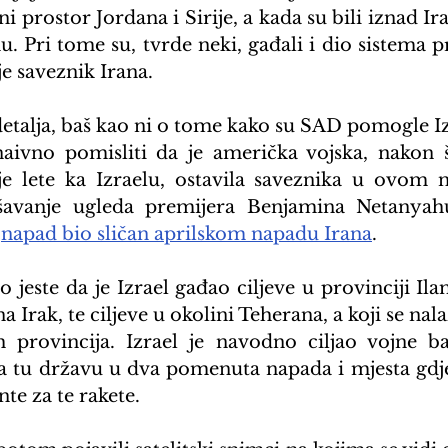
i prostor Jordana i Sirije, a kada su bili iznad Irak
. Pri tome su, tvrde neki, gađali i dio sistema p
 je saveznik Irana.
etalja, baš kao ni o tome kako su SAD pomogle I
aivno pomisliti da je američka vojska, nakon š
je lete ka Izraelu, ostavila saveznika u ovom n
ašavanje ugleda premijera Benjamina Netanyahua
 
napad bio sličan aprilskom napadu Irana
.
 jeste da je Izrael gađao ciljeve u provinciji Ila
na Irak, te ciljeve u okolini Teherana, a koji se nal
 provincija. Izrael je navodno ciljao vojne ba
na tu državu u dva pomenuta napada i mjesta gdje
te za te rakete.