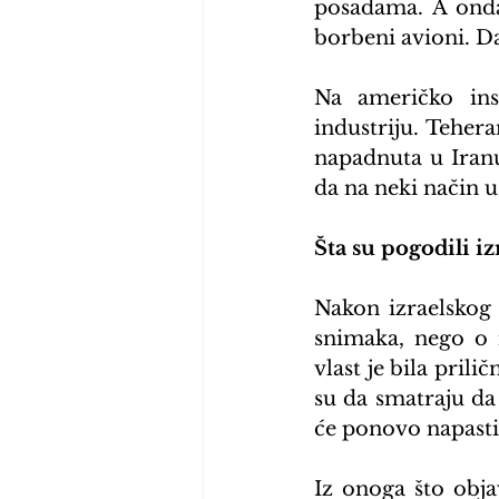
posadama. A onda 
borbeni avioni. Da
Na američko insi
industriju. Tehera
napadnuta u Iranu
da na neki način u
Šta su pogodili iz
Nakon izraelskog
snimaka, nego o 
vlast je bila prili
su da smatraju da
će ponovo napasti
Iz onoga što objav