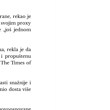
ane, rekao je 
 svojim proxy 
e „još jednom 
, rekla je da 
 i propuštenu 
 The Times of 
ti snažnije i 
nio dosta više 
 novoosnovane 