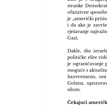
stranke Demokrati
ofanzivne sposobno
je „američki priti
i da ako je završ
rješavanje najvažn
Gazi.
Dakle, dio izrael
političke elite vi
je ograničavanje p
moguće s aktuelno
Istovremeno, oni
Golana, upozorav
silom.
Čekajući američk