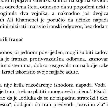
otom pojavili satelitski snimci na kojima se vidi 
a određena šteta, odnosno da su pogođeni neki obj
oginula dva vojnika, a naknadno još dvojica
lah Ali Khamenei je poručio da učinke napada
minimizirati i najavio iranski odgovor, bez dodatn
 ili Irana?
 ponos još jednom povrijeđen, mogli su biti zadov
da je iranska protivvazdušna odbrana, zasnovan
m sistemima, dobro reagovala na najbolje raket
Izrael iskoristio svoje najjače adute.
ja nije krila razočarenje ishodom napada. Vođa o
je Iran „trebao platiti mnogo veću cijenu“. Pišući
ao da je „odluka da se ne napadnu strateški i ekon
ešna“, dodajući da Iran predvodi „osovinu zla“ i