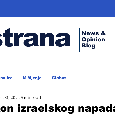
strana
News &
Opinion
Blog
nalize
Mišljenje
Globus
ct 31, 2024
5 min read
on izraelskog napad