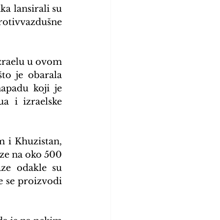
a lansirali su 
rotivvazdušne 
zraelu u ovom 
to je obarala 
apadu koji je 
 i izraelske 
m i Khuzistan, 
aze na oko 500 
ze odakle su 
 se proizvodi 