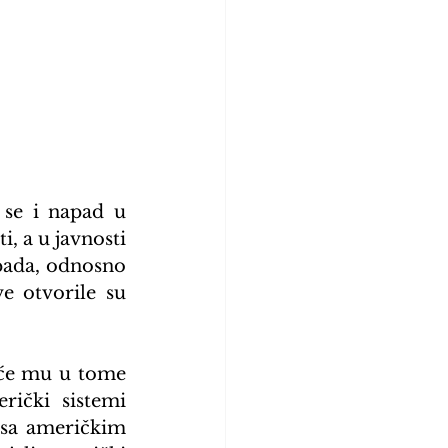
se i napad u 
, a u javnosti 
pada, odnosno 
 otvorile su 
 će mu u tome 
ički sistemi 
 sa američkim 