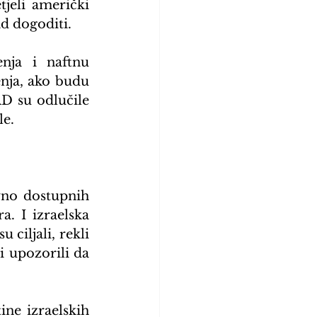
eli američki 
ad dogoditi.
nja i naftnu 
nja, ako budu 
D su odlučile 
le.
no dostupnih 
 I izraelska 
ciljali, rekli 
 upozorili da 
ine izraelskih 