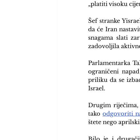
„platiti visoku cij
Šef stranke Yisra
da će Iran nastav
snagama slati zar
zadovoljila aktiv
Parlamentarka Tal
ograničeni napad 
priliku da se izba
Israel.
Drugim riječima, 
tako 
odgovoriti n
štete nego aprilski
Bilo je i drugači