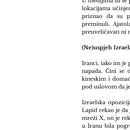
U medijima su se p
lokacijama učinjen
priznao da su p
preminuli. Ajato
preuveličavati ni 
(Ne)uspjeh Izraela
Iranci, iako im je
napada. Čini se 
kineskim i domaći
pod uslovom da je 
Izraelska opozici
Lapid rekao je da 
mreži X, on je rek
u Iranu bila pogr