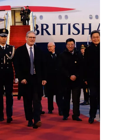
ponedjeljak navečer TASS. Foto:
Naftna platforma na moru „Opšti
nosilac trgovinske dozvole za
sankcionisane prerađene naftne
proizvode dozvoljava uvoz u UK
sljedeće zabranjene robe prerađene u
trećim zemljama od ruske sirove nafte:
dizel …mlazno gorivo“, navodi se u
doku