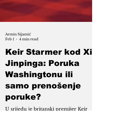
Armin Sijamić
Feb 1
4 min read
Keir Starmer kod Xi
Jinpinga: Poruka
Washingtonu ili
samo prenošenje