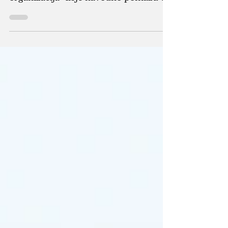
organizacija“ koje navodno pomažu u
prebacivanju sredstava za
Muslimansko bratstvo i Hamas,
saopštio je u četvrtak State
Department, javila je Al Arabiya. Foto:
Ilustracija „Danas Sjedinjene Države
rješavaju ovu prijetnju označavanjem
visokog zvaničnika egipatske
Muslimanske braće sa sjedištem u
Ujedinjenom Kraljevstvu i tri osobe i
tri subjekta, svi sa prebivalištem izvan
Egipta, koji su pružili materijalnu p