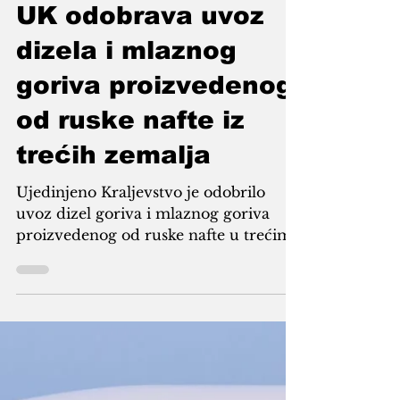
DS
May 21
1 min read
UK odobrava uvoz
dizela i mlaznog
goriva proizvedenog
od ruske nafte iz
trećih zemalja
Ujedinjeno Kraljevstvo je odobrilo
uvoz dizel goriva i mlaznog goriva
proizvedenog od ruske nafte u trećim
zemljama, kako je navedeno u dozvoli
koju je izdalo Ministarstvo za
poslovanje i trgovinu, javio je u