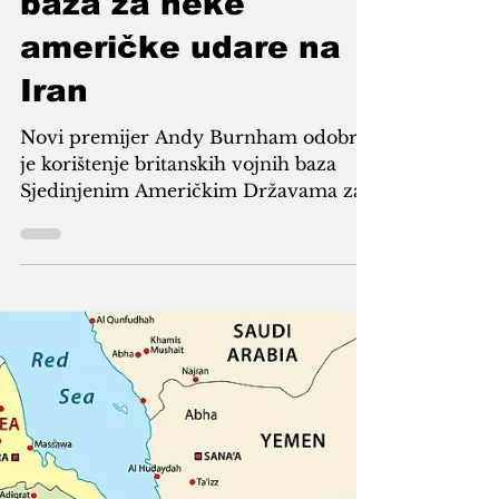
korištenje britanskih
baza za neke
američke udare na
Iran
Novi premijer Andy Burnham odobrio
je korištenje britanskih vojnih baza
Sjedinjenim Američkim Državama za
ono što Ujedinjeno Kraljevstvo zove
odbrambenim udarima protiv Irana, u
nastavku politike svog prethodnika
Keira Starmera, dok predsjednik
Donald Trump pojačava svoj rat. Foto:
Ilustracija Starmer je u petak
predvodio sastanak ministara i
zvaničnika kako bi razgovarali o
britanskoj politici nakon nastavka