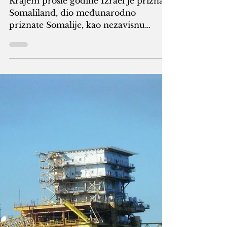
rukama starih rivala
i velikih sila
Krajem prošle godine Izrael je priznao
Somaliland, dio međunarodno
priznate Somalije, kao nezavisnu
državu i probudio interes javnosti za
ovaj dio svijeta. Taj potez je još jedan u
nizu onih koje se u Africi povlače bez
obzira na posljedice na tamošnja
društva i države. Foto: Mapa Somalije i
Somalilanda Somalija je jedna od onih
država koja je poslužila kao primjer u
definisanju onoga što se naziva „failed
state“ (propala država). Raspadom
SSSR-a pojavio se niz međunarodno
pr