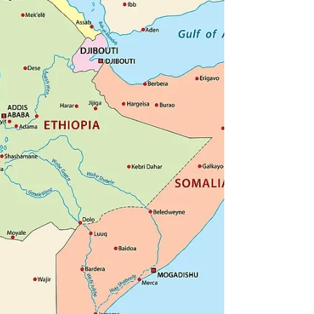
američkih operacija ranije ovog
mjeseca, prema izvorima upoznatim s