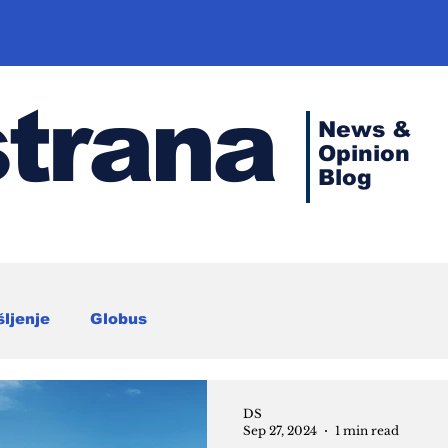
strana
News &
Opinion
Blog
šljenje
Globus
DS
Sep 27, 2024
1 min read