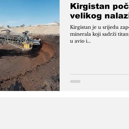
Kirgistan poč
velikog nalaz
Kirgistan je u srijedu započeo razvoj ogromnog nalazišta
minerala koji sadrži titan
u avio i...