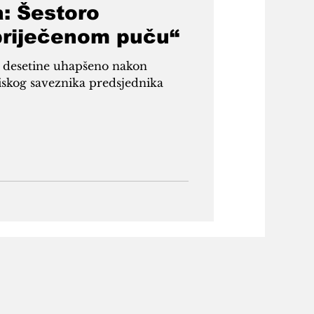
: Šestoro
spriječenom puču“
 a desetine uhapšeno nakon
iskog saveznika predsjednika