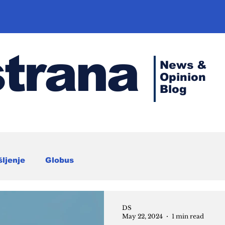
strana
News &
Opinion
Blog
šljenje
Globus
DS
May 22, 2024
1 min read