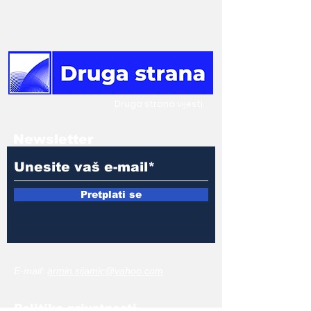
Druga
strana vijesti.
Newsletter
Pretplati se
E-mail:
armin.sijamic@yahoo.com
Politika
privatnosti