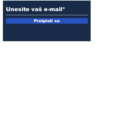
Pretplati se
E-mail:
armin.sijamic@yahoo.com
Politika
privatnosti
© 2025 by Druga strana.
Sva prava zadržana. Zabranjeno
preuzimanje sadržaja bez dozvole
izdavača.