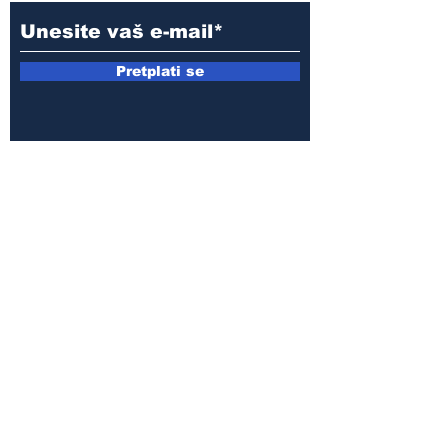
Pretplati se
E-mail:
armin.sijamic@yahoo.com
Politika
privatnosti
© 2025 by Druga strana.
Sva prava zadržana. Zabranjeno
preuzimanje sadržaja bez dozvole
izdavača.