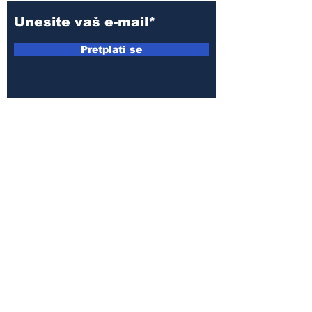
Pretplati se
E-mail:
armin.sijamic@yahoo.com
Politika
privatnosti
© 2025 by Druga strana.
Sva prava zadržana. Zabranjeno
preuzimanje sadržaja bez dozvole
izdavača.