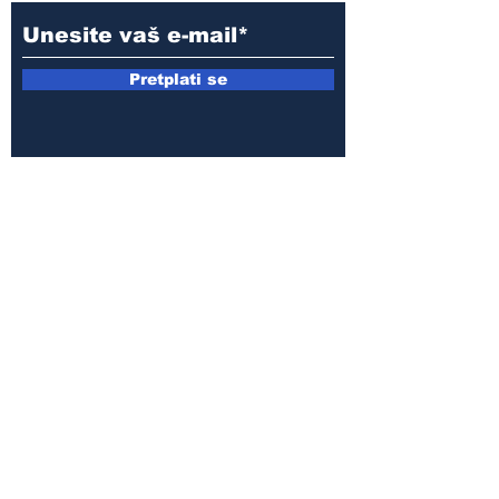
Pretplati se
E-mail:
armin.sijamic@yahoo.com
Politika
privatnosti
© 2025 by Druga strana.
Sva prava zadržana. Zabranjeno
preuzimanje sadržaja bez dozvole
izdavača.