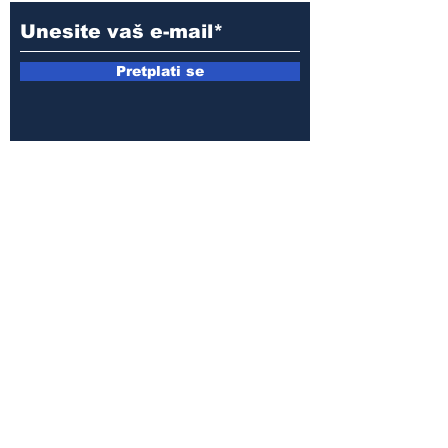
Pretplati se
E-mail:
armin.sijamic@yahoo.com
Politika
privatnosti
© 2025 by Druga strana.
Sva prava zadržana. Zabranjeno
preuzimanje sadržaja bez dozvole
izdavača.