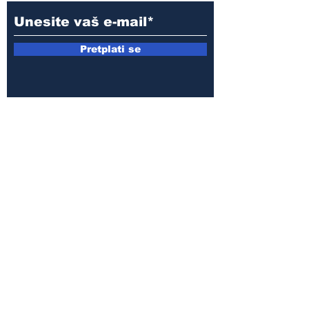
Pretplati se
E-mail:
armin.sijamic@yahoo.com
Politika
privatnosti
© 2025 by Druga strana.
Sva prava zadržana. Zabranjeno
preuzimanje sadržaja bez dozvole
izdavača.