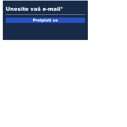
Pretplati se
E-mail:
armin.sijamic@yahoo.com
Politika
privatnosti
© 2025 by Druga strana.
Sva prava zadržana. Zabranjeno
preuzimanje sadržaja bez dozvole
izdavača.