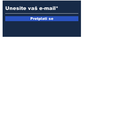
Pretplati se
E-mail:
armin.sijamic@yahoo.com
Politika
privatnosti
© 2025 by Druga strana.
Sva prava zadržana. Zabranjeno
preuzimanje sadržaja bez dozvole
izdavača.