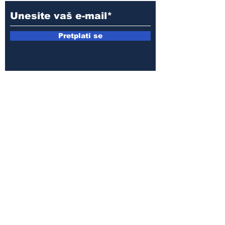
Pretplati se
E-mail:
armin.sijamic@yahoo.com
Politika
privatnosti
© 2025 by Druga strana.
Sva prava zadržana. Zabranjeno
preuzimanje sadržaja bez dozvole
izdavača.