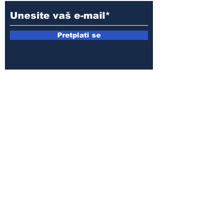
Pretplati se
E-mail:
armin.sijamic@yahoo.com
Politika
privatnosti
© 2025 by Druga strana.
Sva prava zadržana. Zabranjeno
preuzimanje sadržaja bez dozvole
izdavača.