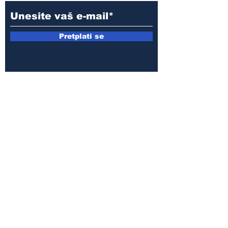
Pretplati se
E-mail:
armin.sijamic@yahoo.com
Politika
privatnosti
© 2025 by Druga strana.
Sva prava zadržana. Zabranjeno
preuzimanje sadržaja bez dozvole
izdavača.