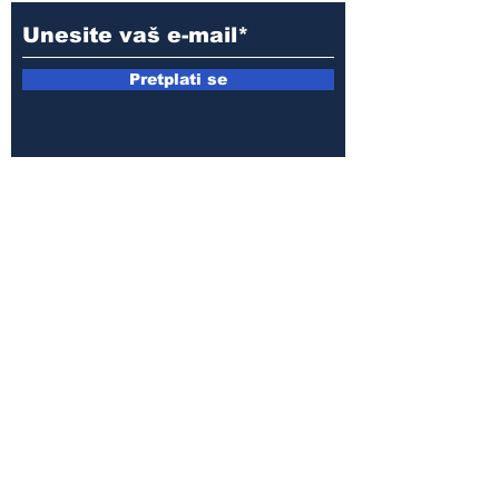
Pretplati se
E-mail:
armin.sijamic@yahoo.com
Politika
privatnosti
© 2025 by Druga strana.
Sva prava zadržana. Zabranjeno
preuzimanje sadržaja bez dozvole
izdavača.