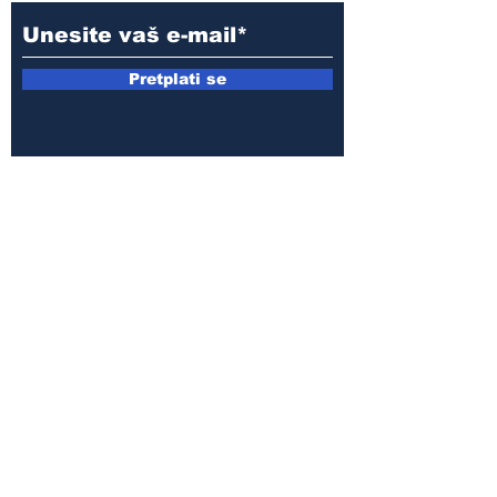
Pretplati se
E-mail:
armin.sijamic@yahoo.com
Politika
privatnosti
© 2025 by Druga strana.
Sva prava zadržana. Zabranjeno
preuzimanje sadržaja bez dozvole
izdavača.