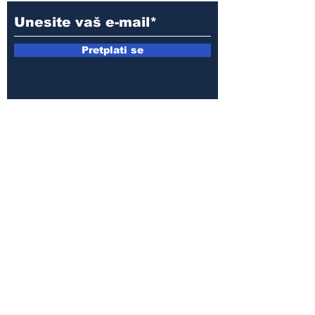
Pretplati se
E-mail:
armin.sijamic@yahoo.com
Politika
privatnosti
© 2025 by Druga strana.
Sva prava zadržana. Zabranjeno
preuzimanje sadržaja bez dozvole
izdavača.